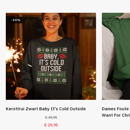
-40%
Kersttrui Zwart Baby It's Cold Outside
Dames Foute 
Want For Chr
€
49,95
Oorspronkelijke
Huidige
€
29,95