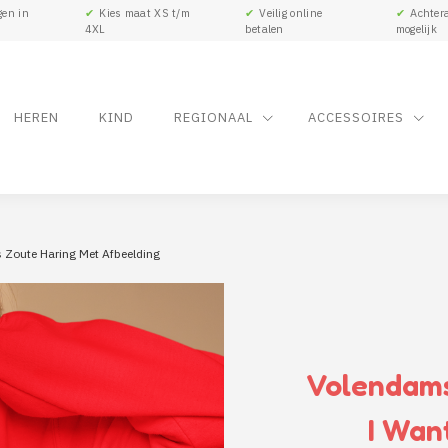
gen in
✔
Kies maat XS t/m
✔
Veilig online
✔
Achtera
4XL
betalen
mogelijk
HEREN
KIND
REGIONAAL
ACCESSOIRES
 Zoute Haring Met Afbeelding
Volendams
I Wan