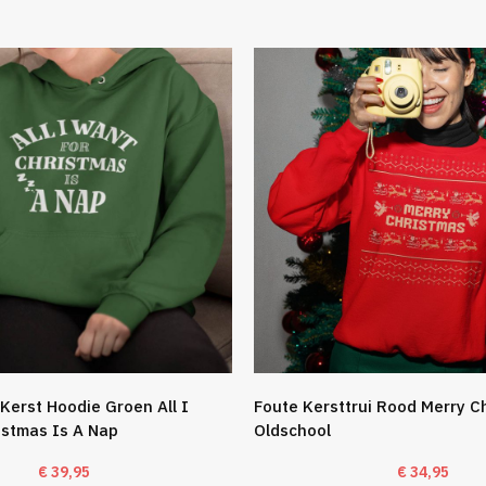
Kerst Hoodie Groen All I
Foute Kersttrui Rood Merry C
istmas Is A Nap
Oldschool
€
39,95
€
34,95