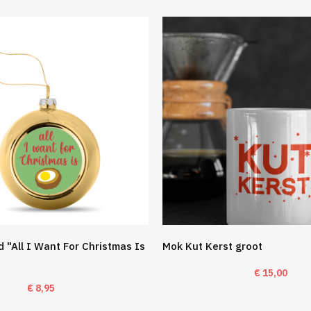
 "All I Want For Christmas Is
Mok Kut Kerst groot
€
15,00
€
8,95