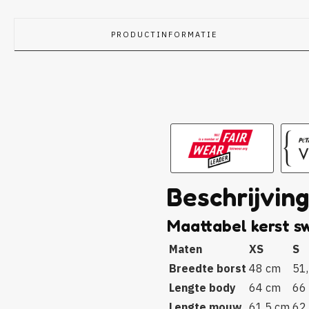
PRODUCTINFORMATIE
Beschrijvin
Maattabel kerst s
Maten
XS
S
Breedte borst
48 cm
51
Lengte body
64 cm
66
Lengte mouw
61,5 cm
62