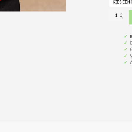
Volendamse
Kerst
Sweater
Rood
✓
B
All
I
✓
De
Want
✓
Gr
Is
✓
Ve
Zoute
✓
A
Haring
Met
Afbeelding
aantal