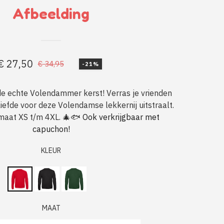
Afbeelding
€
27,50
€
34,95
-21%
Oorspronkelijke
Huidige
prijs
prijs
de echte Volendammer kerst! Verras je vrienden
was:
is:
liefde voor deze Volendamse lekkernij uitstraalt.
€ 34,95.
€ 27,50.
 maat XS t/m 4XL. 🎄🐟
Ook verkrijgbaar met
capuchon!
KLEUR
MAAT