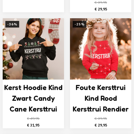
was:
is:
€
39,95
€ 49,95.
€ 27,95.
Oorspronkelijke
Huidige
€
29,95
prijs
prijs
was:
is:
-36%
-25%
€ 39,95.
€ 29,95.
Kerst Hoodie Kind
Foute Kersttrui
Zwart Candy
Kind Rood
Cane Kersttrui
Kersttrui Rendier
€
49,95
€
39,95
Oorspronkelijke
Huidige
Oorspronkelijke
Huidige
€
31,95
€
29,95
prijs
prijs
prijs
prijs