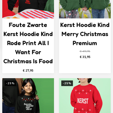
Foute Zwarte
Kerst Hoodie Kind
Kerst Hoodie Kind
Merry Christmas
Rode Print All I
Premium
Want For
€
49,95
Oorspronkelijke
Huidige
€
31,95
Christmas Is Food
prijs
prijs
was:
is:
€
27,95
€ 49,95.
€ 31,95.
-25%
-25%