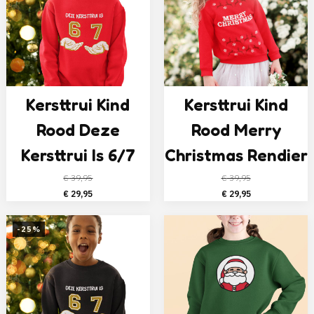
Kersttrui Kind
Kersttrui Kind
Rood Deze
Rood Merry
Kersttrui Is 6/7
Christmas Rendier
€
39,95
€
39,95
Oorspronkelijke
Huidige
Oorspronkelijke
Huidige
€
29,95
€
29,95
prijs
prijs
prijs
prijs
was:
is:
was:
is:
-25%
€ 39,95.
€ 29,95.
€ 39,95.
€ 29,95.