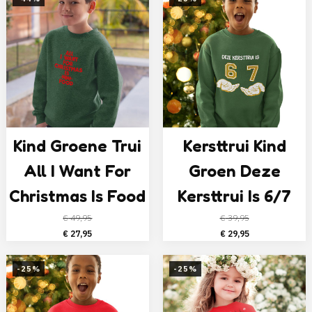
€ 49,95.
€ 32,50.
Kind Groene Trui
Kersttrui Kind
All I Want For
Groen Deze
Christmas Is Food
Kersttrui Is 6/7
€
49,95
€
39,95
Oorspronkelijke
Huidige
Oorspronkelijke
Huidige
€
27,95
€
29,95
prijs
prijs
prijs
prijs
was:
is:
was:
is:
-25%
-25%
€ 49,95.
€ 27,95.
€ 39,95.
€ 29,95.