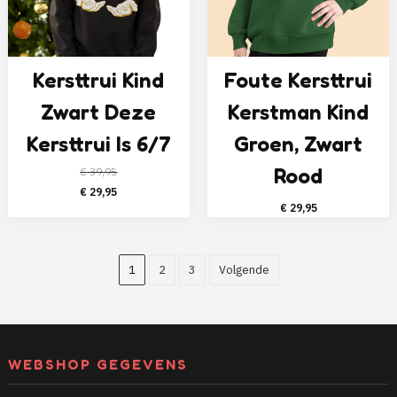
Kersttrui Kind
Foute Kersttrui
Zwart Deze
Kerstman Kind
Kersttrui Is 6/7
Groen, Zwart
Rood
€
39,95
Oorspronkelijke
Huidige
€
29,95
€
29,95
prijs
prijs
was:
is:
€ 39,95.
€ 29,95.
1
2
3
Volgende
WEBSHOP GEGEVENS