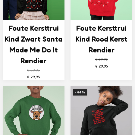
Foute Kersttrui
Foute Kersttrui
Kind Zwart Santa
Kind Rood Kerst
Made Me Do It
Rendier
Rendier
€
39,95
Oorspronkelijke
Huidige
€
29,95
€
39,95
prijs
prijs
Oorspronkelijke
Huidige
€
29,95
was:
is:
prijs
prijs
€ 39,95.
€ 29,95.
was:
is:
-44%
€ 39,95.
€ 29,95.