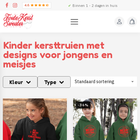
✔
Binnen 1 - 2 dagen in huis
Kinder kersttruien met
designs voor jongens en
meisjes
Kleur
Type
-36%