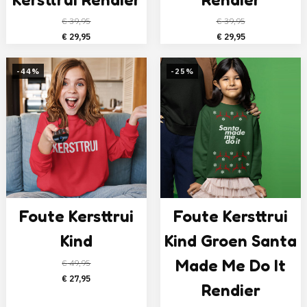
€
39,95
€
39,95
Oorspronkelijke
Huidige
Oorspronkelijke
Huidige
€
29,95
€
29,95
prijs
prijs
prijs
prijs
was:
is:
was:
is:
-44%
-25%
€ 39,95.
€ 29,95.
€ 39,95.
€ 29,95.
Foute Kersttrui
Foute Kersttrui
Kind
Kind Groen Santa
Made Me Do It
€
49,95
Oorspronkelijke
Huidige
€
27,95
Rendier
prijs
prijs