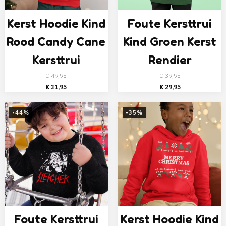
Kerst Hoodie Kind
Foute Kersttrui
Rood Candy Cane
Kind Groen Kerst
Kersttrui
Rendier
€
49,95
€
39,95
Oorspronkelijke
Huidige
Oorspronkelijke
Huidige
€
31,95
€
29,95
prijs
prijs
prijs
prijs
was:
is:
was:
is:
-44%
-35%
€ 49,95.
€ 31,95.
€ 39,95.
€ 29,95.
Foute Kersttrui
Kerst Hoodie Kind