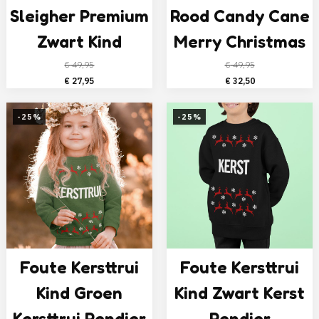
Sleigher Premium
Rood Candy Cane
Zwart Kind
Merry Christmas
€
49,95
€
49,95
Oorspronkelijke
Huidige
Oorspronkelijke
Huidige
€
27,95
€
32,50
prijs
prijs
prijs
prijs
was:
is:
was:
is:
-25%
-25%
€ 49,95.
€ 27,95.
€ 49,95.
€ 32,50.
Foute Kersttrui
Foute Kersttrui
Kind Groen
Kind Zwart Kerst
Kersttrui Rendier
Rendier