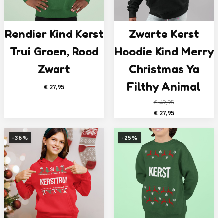
Rendier Kind Kerst
Zwarte Kerst
Trui Groen, Rood
Hoodie Kind Merry
Zwart
Christmas Ya
Filthy Animal
€
27,95
€
49,95
Oorspronkelijke
Huidige
€
27,95
prijs
prijs
was:
is:
-36%
-25%
€ 49,95.
€ 27,95.