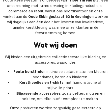
Foute Kerstsweater is onderdeel van
Triple Thread B.V.
, een
onderneming met ruime ervaring in kledingproductie, e-
commerce en retail. Vanuit ons hoofdkantoor en onze
winkel aan de
Oude Ebbingestraat 62 in Groningen
werken
wij dagelijks aan één doel: het leveren van kwalitatieve,
unieke kerstkleding waarmee onze klanten in de
feeststemming komen.
Wat wij doen
Wij bieden een uitgebreide collectie feestelijke kleding en
accessoires, waaronder:
Foute kersttruien
in diverse stijlen, maten en kleuren
voor dames, heren en kinderen.
Kersthoodies en t-shirts
met humoristische of
stijlvolle prints.
Bijpassende accessoires
, zoals petten, mutsen en
sokken, om elke outfit compleet te maken.
Onze producten worden zorgvuldig geselecteerd op