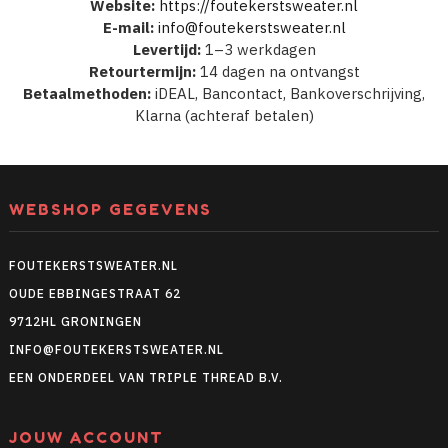
Website:
https://foutekerstsweater.nl
E-mail:
info@foutekerstsweater.nl
Levertijd:
1–3 werkdagen
Retourtermijn:
14 dagen na ontvangst
Betaalmethoden:
iDEAL, Bancontact, Bankoverschrijving,
Klarna (achteraf betalen)
WEBSHOP GEGEVENS
FOUTEKERSTSWEATER.NL
OUDE EBBINGESTRAAT 62
9712HL GRONINGEN
INFO@FOUTEKERSTSWEATER.NL
EEN ONDERDEEL VAN TRIPLE THREAD B.V.
JOUW ACCOUNT