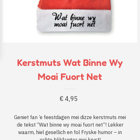
Kerstmuts Wat Binne Wy
Moai Fuort Net
€
4,95
Geniet fan ’e feestdagen mei dizze kerstmuts mei
de tekst “Wat binne wy moai fuort net”! Lekker
waarm, hiel gesellich en fol Fryske humor – in
echte blikfanger mei kryst!