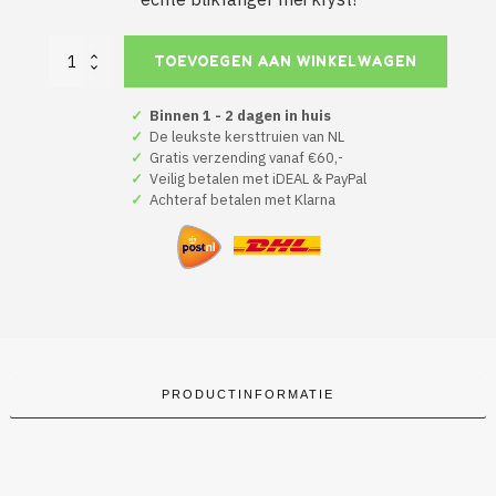
Kerstmuts
TOEVOEGEN AAN WINKELWAGEN
Wat
Binne
Wy
✓
Binnen 1 - 2 dagen in huis
Moai
✓
De leukste kersttruien van NL
Fuort
✓
Gratis verzending vanaf €60,-
Net
✓
Veilig betalen met iDEAL & PayPal
aantal
✓
Achteraf betalen met Klarna
PRODUCTINFORMATIE