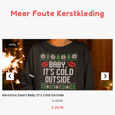
Meer Foute Kerstkleding
-40%
Kersttrui Zwart Baby It's Cold Outside
€
49,95
Oorspronkelijke
Huidige
€
29,95
prijs
prijs