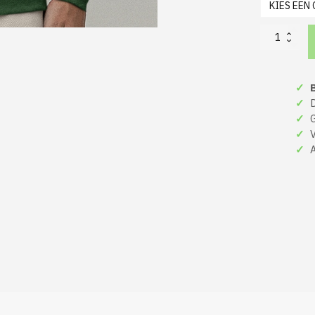
Kerst
Trui
Groen
Kerstborrel
✓
B
-
De
✓
De
Vriendeneditie
✓
Gr
aantal
✓
Ve
✓
A