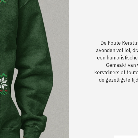
De Foute Kersttru
avonden vol lol, d
een humoristische
Gemaakt van w
kerstdiners of foute
de gezelligste tij