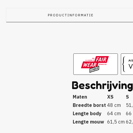
PRODUCTINFORMATIE
Beschrijvin
Maten
XS
S
Breedte borst
48 cm
51
Lengte body
64 cm
66
Lengte mouw
61,5 cm
62