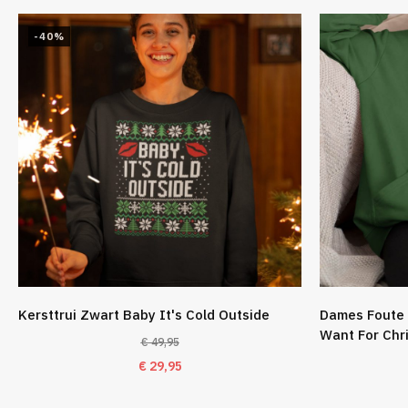
-40%
Kersttrui Zwart Baby It's Cold Outside
Dames Foute 
Want For Chr
€
49,95
Oorspronkelijke
Huidige
€
29,95
prijs
prijs