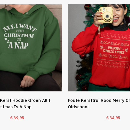
Kerst Hoodie Groen All I
Foute Kersttrui Rood Merry C
istmas Is A Nap
Oldschool
€
39,95
€
34,95