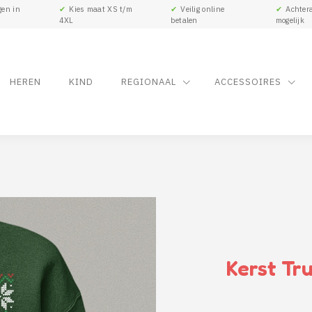
gen in
✔
Kies maat XS t/m
✔
Veilig online
✔
Achtera
4XL
betalen
mogelijk
HEREN
KIND
REGIONAAL
ACCESSOIRES
Kerst Tru