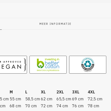
MEER INFORMATIE
g
M
L
XL
2XL
3XL
4XL
,5 cm
55 cm
58,5 cm
62 cm
65,5 cm
69 cm
72,5 cm
 cm
68 cm
70 cm
72 cm
74 cm
76 cm
78 cm