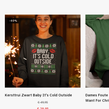
-40%
Kersttrui Zwart Baby It's Cold Outside
Dames Foute 
Want For Chr
€
49,95
Oorspronkelijke
Huidige
€
29,95