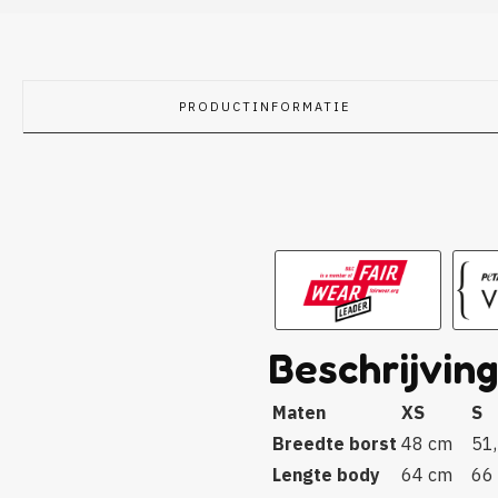
PRODUCTINFORMATIE
Beschrijvin
Maten
XS
S
Breedte borst
48 cm
51
Lengte body
64 cm
66