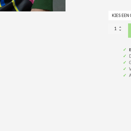
Kerst
Trui
Groen
Kerstborrel
✓
B
-
De
✓
De
Grote
✓
Gr
Werkborrel
✓
Ve
Checklist
✓
A
Kersteditie
V2
aantal