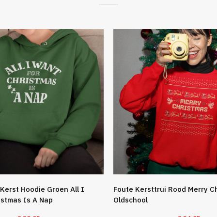
Kerst Hoodie Groen All I
Foute Kersttrui Rood Merry C
istmas Is A Nap
Oldschool