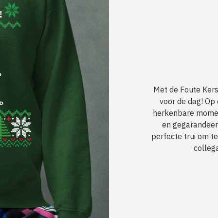
Met de Foute Kerst
voor de dag! Op 
herkenbare momen
en gegarandeerd
perfecte trui om t
collega