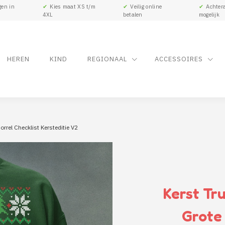
gen in
✔
Kies maat XS t/m
✔
Veilig online
✔
Achtera
4XL
betalen
mogelijk
HEREN
KIND
REGIONAAL
ACCESSOIRES
orrel Checklist Kersteditie V2
Kerst Tru
Grote