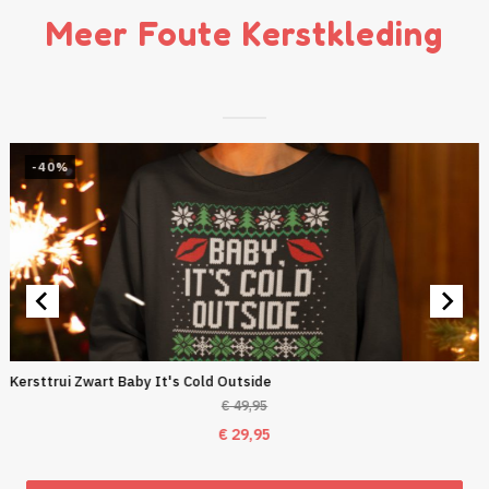
Meer Foute Kerstkleding
-40%
Kersttrui Zwart Baby It's Cold Outside
€
49,95
Oorspronkelijke
Huidige
€
29,95
prijs
prijs