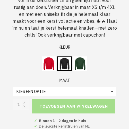
vol in de kerstsfeer zit en geen tijd hebt voor
was:
is:
rustig aan doen. Verkrijgbaar in maat XS t/m 4XL
€ 34,95.
€ 27,50.
en met een uniseks fit die je helemaal klaar
maakt voor een kerst vol actie en vibes. 🎄🔥 Haal
‘m nu en laat je kerst helemaal knallen—met zero
chills!
Ook verkrijgbaar met capuchon!
KLEUR
MAAT
Gen
TOEVOEGEN AAN WINKELWAGEN
Z
Kerst
Sweater
✓
Binnen 1 - 2 dagen in huis
Zwart
✓
De leukste kersttruien van NL