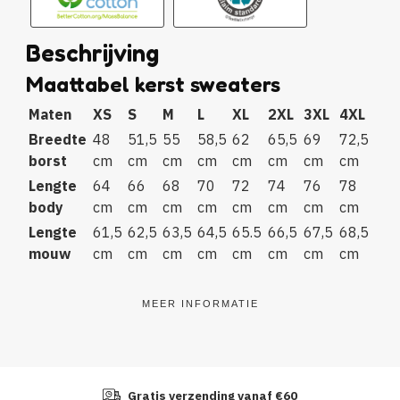
Beschrijving
Maattabel kerst sweaters
Maten
XS
S
M
L
XL
2XL
3XL
4XL
Breedte
48
51,5
55
58,5
62
65,5
69
72,5
borst
cm
cm
cm
cm
cm
cm
cm
cm
Lengte
64
66
68
70
72
74
76
78
body
cm
cm
cm
cm
cm
cm
cm
cm
Lengte
61,5
62,5
63,5
64,5
65.5
66,5
67,5
68,5
mouw
cm
cm
cm
cm
cm
cm
cm
cm
MEER INFORMATIE
Gratis verzending vanaf €60