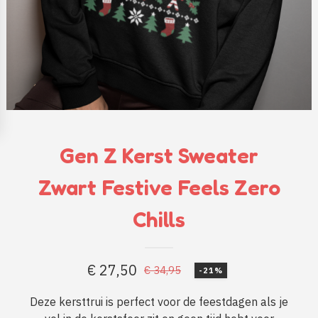
Gen Z Kerst Sweater
Zwart Festive Feels Zero
Chills
€
27,50
€
34,95
-21%
Oorspronkelijke
Huidige
prijs
prijs
Deze kersttrui is perfect voor de feestdagen als je