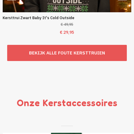
Kersttrui Zwart Baby It's Cold Outside
€
49,95
Oorspronkelijke
Huidige
€
29,95
prijs
prijs
was:
is:
BEKIJK ALLE FOUTE KERSTTRUIEN
€ 49,95.
€ 29,95.
Onze Kerstaccessoires