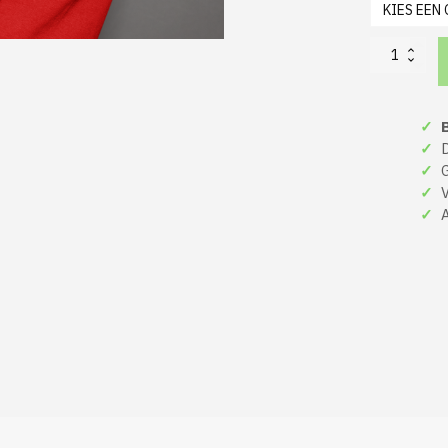
Gen
Z
Kerst
Sweater
✓
B
Rood
Festive
✓
De
Feels
✓
Gr
Zero
✓
Ve
Chills
✓
A
aantal