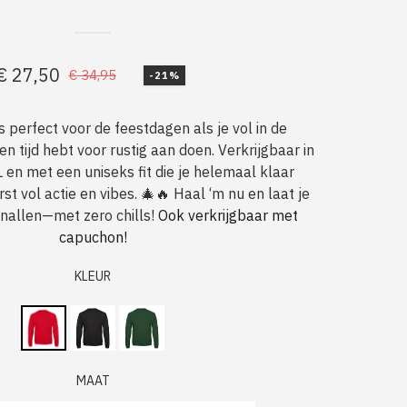
€
27,50
€
34,95
-21%
Oorspronkelijke
Huidige
prijs
prijs
is perfect voor de feestdagen als je vol in de
was:
is:
en tijd hebt voor rustig aan doen. Verkrijgbaar in
€ 34,95.
€ 27,50.
en met een uniseks fit die je helemaal klaar
t vol actie en vibes. 🎄🔥 Haal ‘m nu en laat je
nallen—met zero chills!
Ook verkrijgbaar met
capuchon!
KLEUR
MAAT