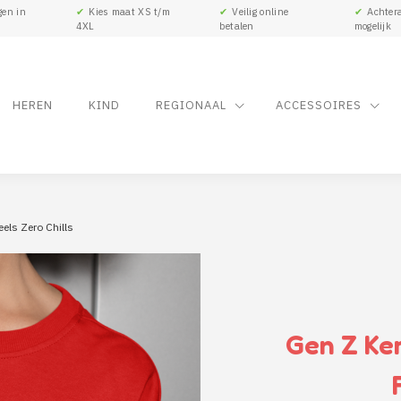
gen in
✔
Kies maat XS t/m
✔
Veilig online
✔
Achtera
4XL
betalen
mogelijk
HEREN
KIND
REGIONAAL
ACCESSOIRES
els Zero Chills
Gen Z Ke