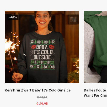
-40%
Kersttrui Zwart Baby It's Cold Outside
Dames Foute 
Want For Chr
€
49,95
Oorspronkelijke
Huidige
€
29,95