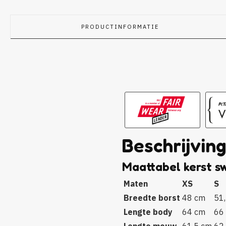
PRODUCTINFORMATIE
Beschrijvin
Maattabel kerst s
Maten
XS
S
Breedte borst
48 cm
51
Lengte body
64 cm
66
Lengte mouw
61,5 cm
62