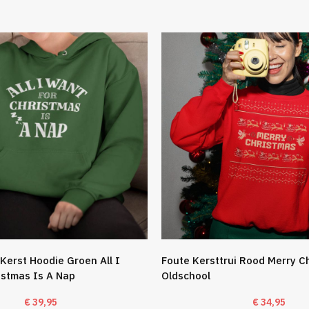
Kerst Hoodie Groen All I
Foute Kersttrui Rood Merry C
istmas Is A Nap
Oldschool
€
39,95
€
34,95