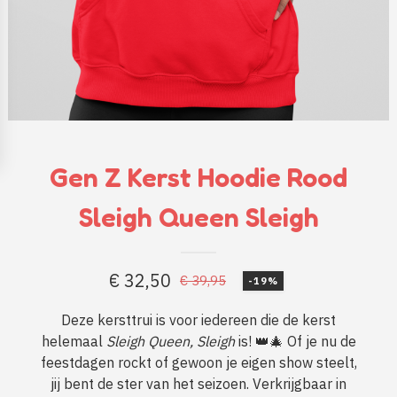
Gen Z Kerst Hoodie Rood
Sleigh Queen Sleigh
€
32,50
€
39,95
-19%
Oorspronkelijke
Huidige
prijs
prijs
Deze kersttrui is voor iedereen die de kerst
helemaal
Sleigh Queen, Sleigh
is! 👑🎄 Of je nu de
was:
is:
feestdagen rockt of gewoon je eigen show steelt,
€ 39,95.
€ 32,50.
jij bent de ster van het seizoen. Verkrijgbaar in