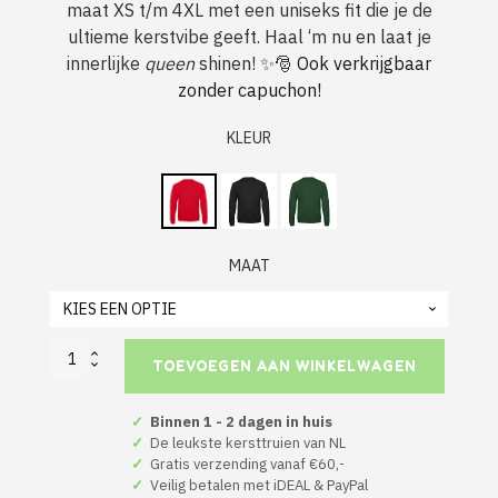
maat XS t/m 4XL met een uniseks fit die je de
ultieme kerstvibe geeft. Haal ‘m nu en laat je
innerlijke
queen
shinen! ✨🎅
Ook verkrijgbaar
zonder capuchon!
KLEUR
MAAT
Gen
TOEVOEGEN AAN WINKELWAGEN
Z
Kerst
Hoodie
✓
Binnen 1 - 2 dagen in huis
Rood
✓
De leukste kersttruien van NL
Sleigh
✓
Gratis verzending vanaf €60,-
Queen
✓
Veilig betalen met iDEAL & PayPal
Sleigh