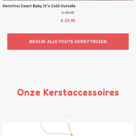
Kersttrui Zwart Baby It's Cold Outside
€
49,95
Oorspronkelijke
Huidige
€
29,95
prijs
prijs
was:
is:
BEKIJK ALLE FOUTE KERSTTRUIEN
€ 49,95.
€ 29,95.
Onze Kerstaccessoires