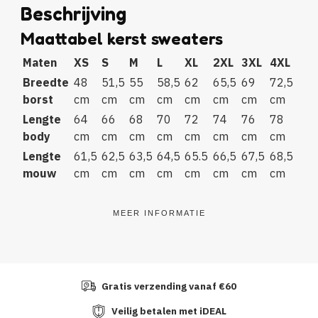
Beschrijving
Maattabel kerst sweaters
Maten
XS
S
M
L
XL
2XL
3XL
4XL
Breedte
48
51,5
55
58,5
62
65,5
69
72,5
borst
cm
cm
cm
cm
cm
cm
cm
cm
Lengte
64
66
68
70
72
74
76
78
body
cm
cm
cm
cm
cm
cm
cm
cm
Lengte
61,5
62,5
63,5
64,5
65.5
66,5
67,5
68,5
mouw
cm
cm
cm
cm
cm
cm
cm
cm
MEER INFORMATIE
Gratis verzending vanaf €60
Veilig betalen met iDEAL