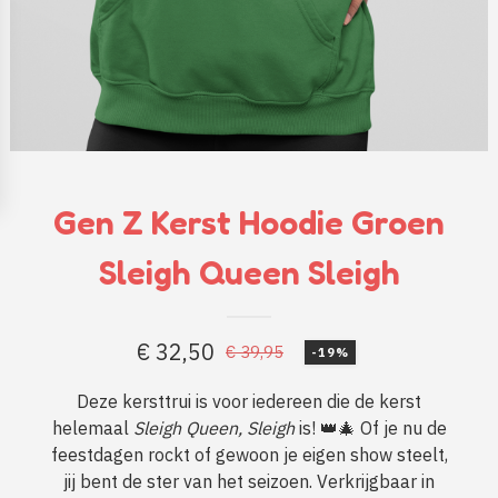
Gen Z Kerst Hoodie Groen
Sleigh Queen Sleigh
€
32,50
€
39,95
-19%
Oorspronkelijke
Huidige
prijs
prijs
Deze kersttrui is voor iedereen die de kerst
helemaal
Sleigh Queen, Sleigh
is! 👑🎄 Of je nu de
was:
is:
feestdagen rockt of gewoon je eigen show steelt,
€ 39,95.
€ 32,50.
jij bent de ster van het seizoen. Verkrijgbaar in