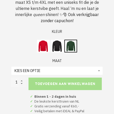
maat XS t/m 4XL met een uniseks fit die je de
ultieme kerstvibe geeft. Haal ‘m nu en laat je
innerlijke
queen
shinen! ✨🎅
Ook verkrijgbaar
zonder capuchon!
KLEUR
MAAT
Gen
TOEVOEGEN AAN WINKELWAGEN
Z
Kerst
Hoodie
✓
Binnen 1 - 2 dagen in huis
Groen
✓
De leukste kersttruien van NL
Sleigh
✓
Gratis verzending vanaf €60,-
Queen
✓
Veilig betalen met iDEAL & PayPal
Sleigh