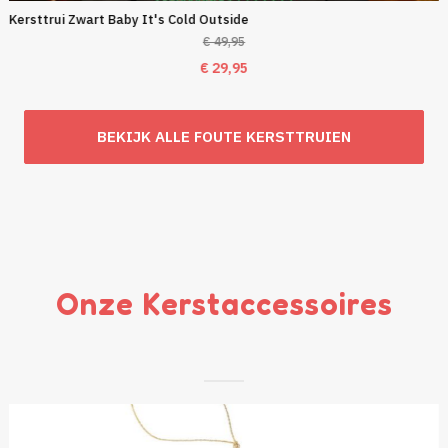
Kersttrui Zwart Baby It's Cold Outside
€
49,95
Oorspronkelijke
Huidige
€
29,95
prijs
prijs
was:
is:
BEKIJK ALLE FOUTE KERSTTRUIEN
€ 49,95.
€ 29,95.
Onze Kerstaccessoires