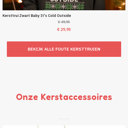
Kersttrui Zwart Baby It's Cold Outside
€
49,95
Oorspronkelijke
Huidige
€
29,95
prijs
prijs
was:
is:
BEKIJK ALLE FOUTE KERSTTRUIEN
€ 49,95.
€ 29,95.
Onze Kerstaccessoires