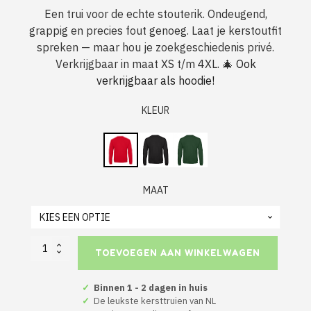
Een trui voor de echte stouterik. Ondeugend,
grappig en precies fout genoeg. Laat je kerstoutfit
spreken — maar hou je zoekgeschiedenis privé.
Verkrijgbaar in maat XS t/m 4XL. 🎄
Ook
verkrijgbaar als hoodie!
KLEUR
MAAT
Foute
TOEVOEGEN AAN WINKELWAGEN
Kerst
Sweater
Rood
✓
Binnen 1 - 2 dagen in huis
Dear
✓
De leukste kersttruien van NL
Santa