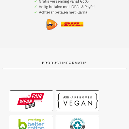
✓
Gratis verzending vanaf €60,-
If
✓
Veilig betalen met iDEAL & PayPal
You
✓
Achteraf betalen met Klarna
Need
Proof
I'm
Naughty,
Just
Check
My
Browser
History
aantal
PRODUCTINFORMATIE