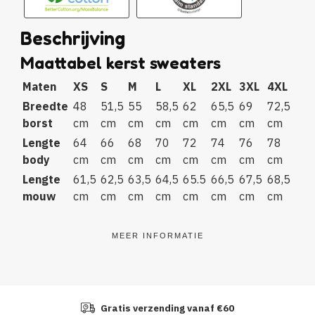
Beschrijving
Maattabel kerst sweaters
Maten
XS
S
M
L
XL
2XL
3XL
4XL
Breedte
48
51,5
55
58,5
62
65,5
69
72,5
borst
cm
cm
cm
cm
cm
cm
cm
cm
Lengte
64
66
68
70
72
74
76
78
body
cm
cm
cm
cm
cm
cm
cm
cm
Lengte
61,5
62,5
63,5
64,5
65.5
66,5
67,5
68,5
mouw
cm
cm
cm
cm
cm
cm
cm
cm
MEER INFORMATIE
Gratis verzending vanaf €60