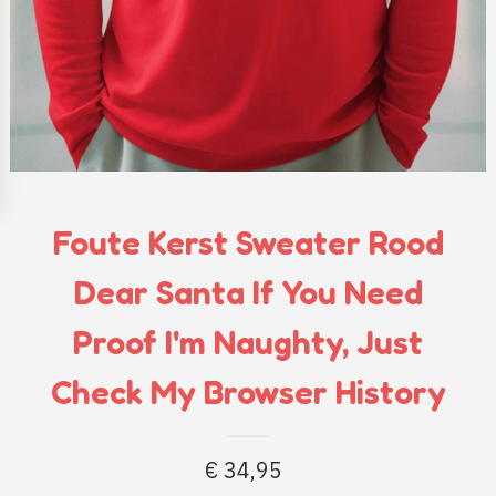
Foute Kerst Sweater Rood
Dear Santa If You Need
Proof I'm Naughty, Just
Check My Browser History
€
34,95