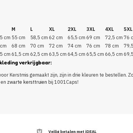
g
M
L
XL
2XL
3XL
4XL
5XL
,5 cm
55 cm
58,5 cm
62 cm
65,5 cm
69 cm
72,5 cm
76 
 cm
68 cm
70 cm
72 cm
74 cm
76 cm
78 cm
79,
,5 cm
61,5 cm
62,5 cm
63,5 cm
64,5 cm
65,5 cm
66,5 cm
69,
kleding verkrijgbaar:
or Kerstmis gemaakt zijn, zijn in drie kleuren te bestellen. Zo
en
zwarte kersttruien
bij 1001Caps!
Veilig betalen met iDEAL