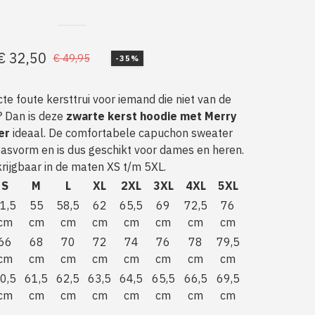
€
32,50
€
49,95
-35%
Oorspronkelijke
Huidige
prijs
prijs
te foute kersttrui voor iemand die niet van de
was:
is:
? Dan is deze
zwarte kerst hoodie met Merry
€ 49,95.
€ 32,50.
er
ideaal. De comfortabele capuchon sweater
pasvorm en is dus geschikt voor dames en heren.
rijgbaar in de maten XS t/m 5XL.
S
M
L
XL
2XL
3XL
4XL
5XL
1,5
55
58,5
62
65,5
69
72,5
76
cm
cm
cm
cm
cm
cm
cm
cm
66
68
70
72
74
76
78
79,5
cm
cm
cm
cm
cm
cm
cm
cm
0,5
61,5
62,5
63,5
64,5
65,5
66,5
69,5
cm
cm
cm
cm
cm
cm
cm
cm