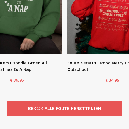
Kerst Hoodie Groen All I
Foute Kersttrui Rood Merry C
istmas Is A Nap
Oldschool
€
39,95
€
34,95
BEKIJK ALLE FOUTE KERSTTRUIEN