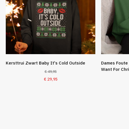
Kersttrui Zwart Baby It's Cold Outside
Dames Foute 
Want For Chr
€
49,95
Oorspronkelijke
Huidige
€
29,95
prijs
prijs
was:
is:
€ 49,95.
€ 29,95.