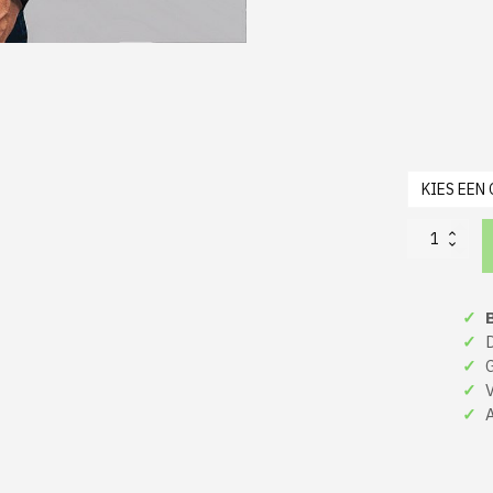
Foute
Kerst
Hoodie
Zwart
✓
B
Merry
Fucking
✓
De
Whatever
✓
Gr
Candy
✓
Ve
Cane
✓
A
aantal