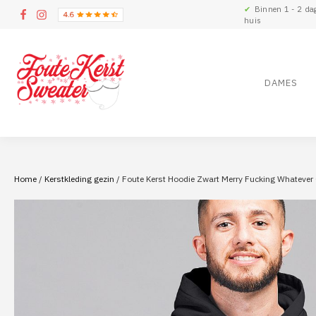
✔
Binnen 1 - 2 da
huis
DAMES
Home
/
Kerstkleding gezin
/ Foute Kerst Hoodie Zwart Merry Fucking Whateve