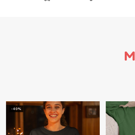
M
-40%