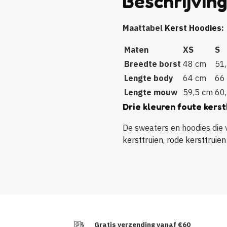
Beschrijvin
Maattabel
Kerst Hoodies
:
Maten
XS
S
Breedte borst
48 cm
51
Lengte body
64 cm
66
Lengte mouw
59,5 cm
60
Drie kleuren foute kerst
De sweaters en hoodies die vo
kersttruien
,
rode kersttruien
Gratis verzending vanaf €60