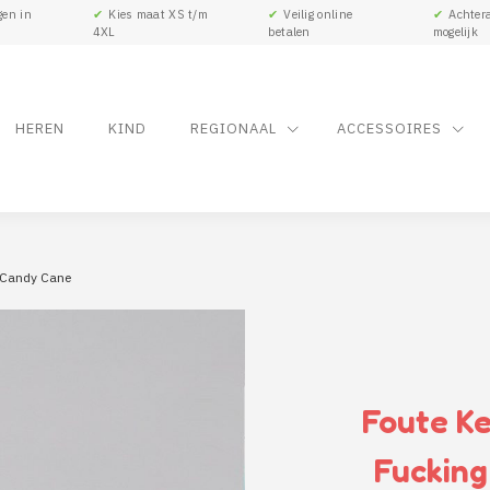
gen in
✔
Kies maat XS t/m
✔
Veilig online
✔
Achtera
4XL
betalen
mogelijk
HEREN
KIND
REGIONAAL
ACCESSOIRES
r Candy Cane
Foute Ke
Fuckin