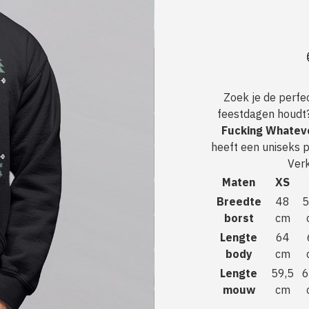
Zoek je de perfec
feestdagen houdt
Fucking Whatev
heeft een uniseks 
Verk
Maten
XS
Breedte
48
5
borst
cm
Lengte
64
body
cm
Lengte
59,5
6
mouw
cm