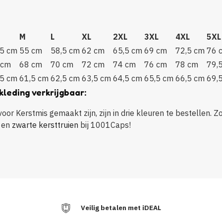
M
L
XL
2XL
3XL
4XL
5XL
,5 cm
55 cm
58,5 cm
62 cm
65,5 cm
69 cm
72,5 cm
76 
 cm
68 cm
70 cm
72 cm
74 cm
76 cm
78 cm
79,
,5 cm
61,5 cm
62,5 cm
63,5 cm
64,5 cm
65,5 cm
66,5 cm
69,
kleding verkrijgbaar:
or Kerstmis gemaakt zijn, zijn in drie kleuren te bestellen. Zo
en
zwarte kersttruien
bij 1001Caps!
Veilig betalen met iDEAL