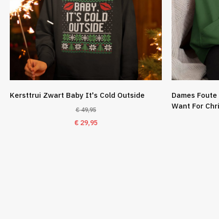
Kersttrui Zwart Baby It's Cold Outside
Dames Foute 
Want For Chr
€
49,95
Oorspronkelijke
Huidige
€
29,95
prijs
prijs
was:
is:
€ 49,95.
€ 29,95.