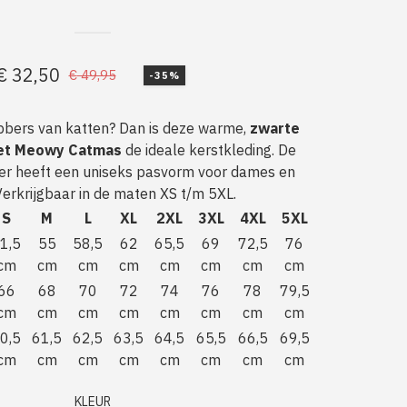
€
32,50
€
49,95
-35%
Oorspronkelijke
Huidige
prijs
prijs
hebbers van katten? Dan is deze warme,
zwarte
was:
is:
met Meowy Catmas
de ideale kerstkleding. De
€ 49,95.
€ 32,50.
r heeft een uniseks pasvorm voor dames en
Verkrijgbaar in de maten XS t/m 5XL.
S
M
L
XL
2XL
3XL
4XL
5XL
1,5
55
58,5
62
65,5
69
72,5
76
cm
cm
cm
cm
cm
cm
cm
cm
66
68
70
72
74
76
78
79,5
cm
cm
cm
cm
cm
cm
cm
cm
0,5
61,5
62,5
63,5
64,5
65,5
66,5
69,5
cm
cm
cm
cm
cm
cm
cm
cm
KLEUR