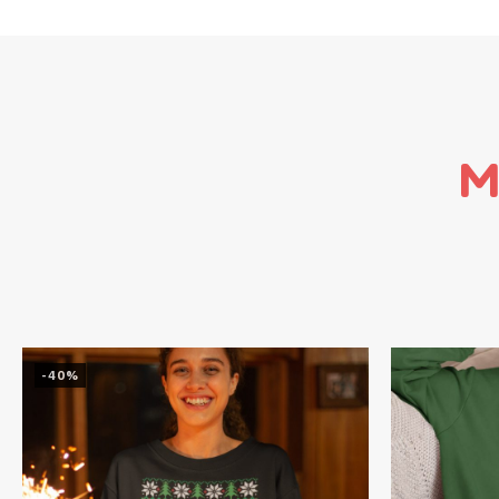
M
-40%