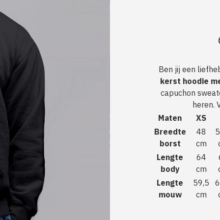
Ben jij een lief
kerst hoodie 
capuchon sweate
heren. 
Maten
XS
Breedte
48
5
borst
cm
Lengte
64
body
cm
Lengte
59,5
6
mouw
cm