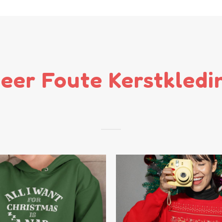
eer Foute Kerstkledi