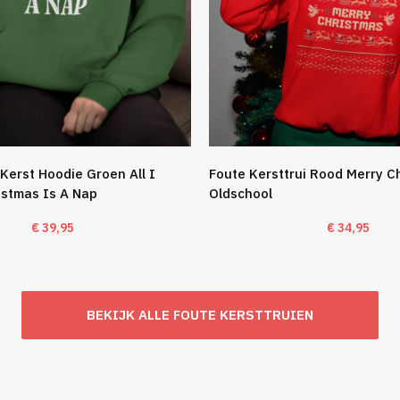
Kerst Hoodie Groen All I
Foute Kersttrui Rood Merry C
istmas Is A Nap
Oldschool
€
39,95
€
34,95
BEKIJK ALLE FOUTE KERSTTRUIEN