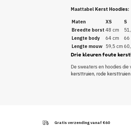
Maattabel
Kerst Hoodies
:
Maten
XS
S
Breedte borst
48 cm
51
Lengte body
64 cm
66
Lengte mouw
59,5 cm
60
Drie kleuren foute kerst
De sweaters en hoodies die vo
kersttruien
,
rode kersttruien
Gratis verzending vanaf €60