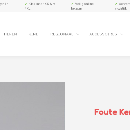
gen in
✔
Kies maat XS t/m
✔
Veilig online
✔
Achtera
4XL
betalen
mogelijk
HEREN
KIND
REGIONAAL
ACCESSOIRES
Foute Ke