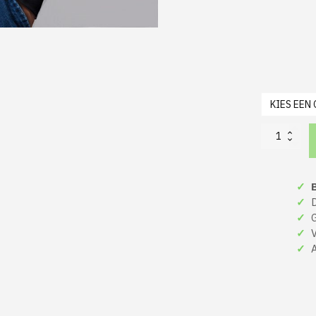
Foute
Kerst
Hoodie
Zwart
✓
B
Meowy
Catmas
✓
De
aantal
✓
Gr
✓
Ve
✓
A