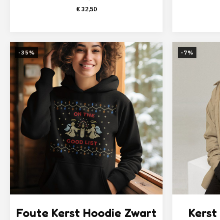
Oorspronkelijke
Huidige
€
32,50
prijs
prijs
was:
is:
€ 49,95.
€ 32,50.
-35%
-7%
Foute Kerst Hoodie Zwart
Kerst