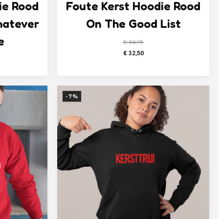
ie Rood
Foute Kerst Hoodie Rood
hatever
On The Good List
e
€
34,95
Oorspronkelijke
Huidige
€
32,50
prijs
prijs
elijke
ige
was:
is:
€ 34,95.
€ 32,50.
-7%
,50.