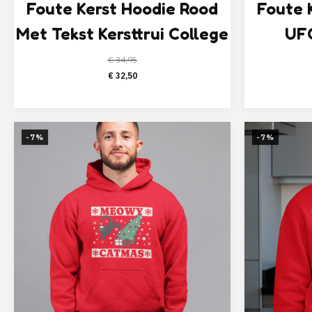
Foute Kerst Hoodie Rood
Foute 
Met Tekst Kersttrui College
UFO
€
34,95
Oorspronkelijke
Huidige
€
32,50
prijs
prijs
was:
is:
€ 34,95.
€ 32,50.
-7%
-7%