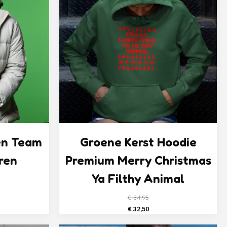
en Team
Groene Kerst Hoodie
ren
Premium Merry Christmas
Ya Filthy Animal
elijke
ige
€
34,95
Oorspronkelijke
Huidige
€
32,50
prijs
prijs
,50.