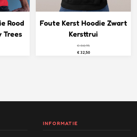
ie Rood
Foute Kerst Hoodie Zwart
y Trees
Kersttrui
€
34,95
elijke
ige
Oorspronkelijke
Huidige
€
32,50
prijs
prijs
was:
is:
,50.
€ 34,95.
€ 32,50.
INFORMATIE