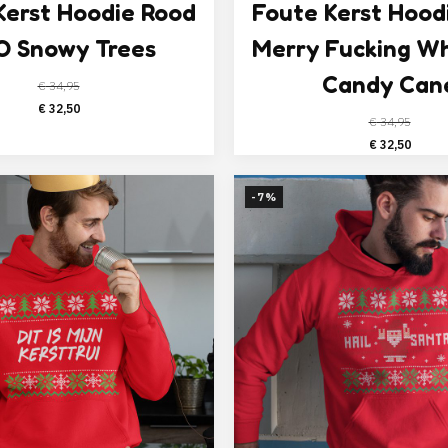
Kerst Hoodie Rood
Foute Kerst Hood
 Snowy Trees
Merry Fucking W
Candy Can
€
34,95
Oorspronkelijke
Huidige
€
32,50
€
34,95
prijs
prijs
Oorspronk
Huid
€
32,50
was:
is:
prijs
prijs
€ 34,95.
€ 32,50.
was:
is:
-7%
€ 34,95.
€ 32