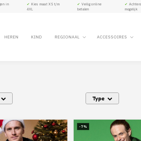
gen in
✔
Kies maat XS t/m
✔
Veilig online
✔
Achtera
4XL
betalen
mogelijk
HEREN
KIND
REGIONAAL
ACCESSOIRES
Type
-7%