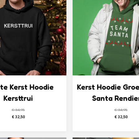
te Kerst Hoodie
Kerst Hoodie Gro
Kersttrui
Santa Rendie
€
34,95
€
34,95
Oorspronkelijke
Huidige
Oorspronk
Huid
€
32,50
€
32,50
prijs
prijs
prijs
prijs
was:
is:
was:
is:
€ 34,95.
€ 32,50.
€ 34,95.
€ 32