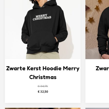
Zwarte Kerst Hoodie Merry
Zwar
Christmas
€
34,95
Oorspronkelijke
Huidige
€
32,50
prijs
prijs
was:
is:
€ 34,95.
€ 32,50.