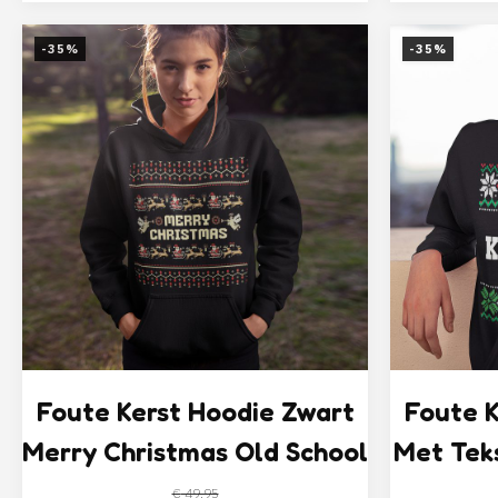
prijs
prijs
was:
is:
-35%
-35%
€ 34,95.
€ 32,50.
Foute Kerst Hoodie Zwart
Foute K
Merry Christmas Old School
Met Teks
€
49,95