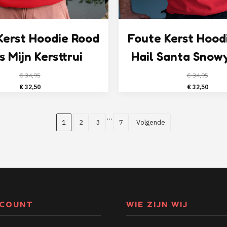
Kerst Hoodie Rood
Foute Kerst Hood
Is Mijn Kersttrui
Hail Santa Snow
€
34,95
€
34,95
Oorspronkelijke
Huidige
Oorspronk
Huid
€
32,50
€
32,50
prijs
prijs
prijs
prijs
was:
is:
was:
is:
…
€ 34,95.
€ 32,50.
€ 34,95.
€ 32
1
2
3
7
Volgende
CCOUNT
WIE ZIJN WIJ