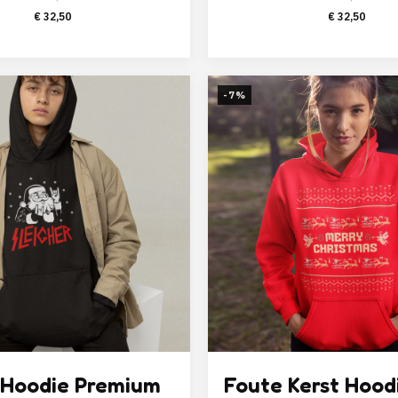
Oorspronkelijke
Huidige
Oorspronk
Huid
€
32,50
€
32,50
prijs
prijs
prijs
prijs
was:
is:
was:
is:
€ 49,95.
€ 32,50.
€ 49,95.
€ 32
-7%
 Hoodie Premium
Foute Kerst Hood