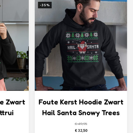
was:
is:
-35%
€ 34,95.
€ 32,50.
ie Zwart
Foute Kerst Hoodie Zwart
ttrui
Hail Santa Snowy Trees
€
49,95
elijke
ige
Oorspronkelijke
Huidige
€
32,50