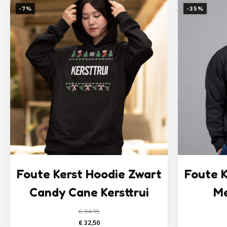
-7%
-35%
Foute Kerst Hoodie Zwart
Foute K
Candy Cane Kersttrui
M
€
34,95
Oorspronkelijke
Huidige
€
32,50