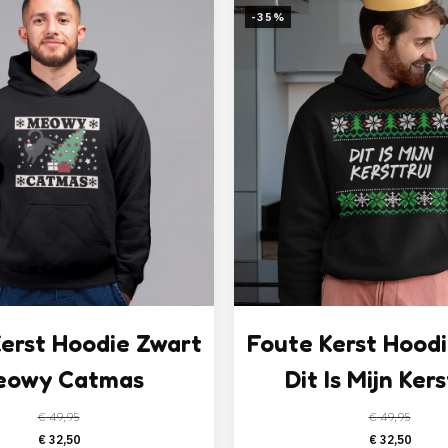
-35%
erst Hoodie Zwart
Foute Kerst Hood
eowy Catmas
Dit Is Mijn Kers
€
49,95
€
49,95
Oorspronkelijke
Huidige
Oorspronk
Huid
€
32,50
€
32,50