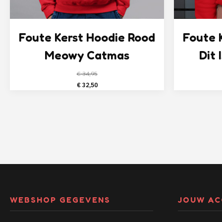
Foute Kerst Hoodie Rood
Foute 
Meowy Catmas
Dit 
€
34,95
Oorspronkelijke
Huidige
€
32,50
prijs
prijs
was:
is:
€ 34,95.
€ 32,50.
WEBSHOP GEGEVENS
JOUW A