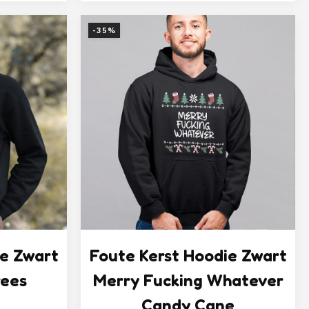
prijs
prijs
was:
is:
-35%
,50.
€ 49,95.
€ 32,50.
ie Zwart
Foute Kerst Hoodie Zwart
ees
Merry Fucking Whatever
Candy Cane