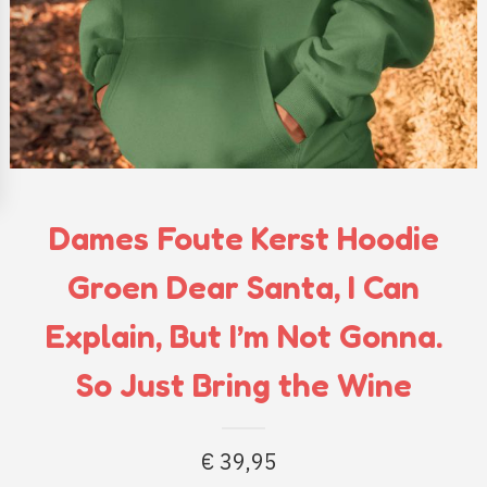
Dames Foute Kerst Hoodie
Groen Dear Santa, I Can
Explain, But I’m Not Gonna.
So Just Bring the Wine
€
39,95