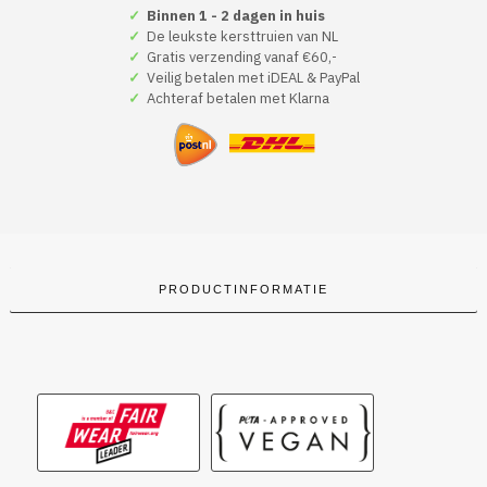
Hoodie
✓
Binnen 1 - 2 dagen in huis
Groen
✓
De leukste kersttruien van NL
Dear
✓
Gratis verzending vanaf €60,-
Santa,
✓
Veilig betalen met iDEAL & PayPal
I
✓
Achteraf betalen met Klarna
Can
Explain,
But
I’m
Not
Gonna.
So
Just
Bring
the
PRODUCTINFORMATIE
Wine
aantal