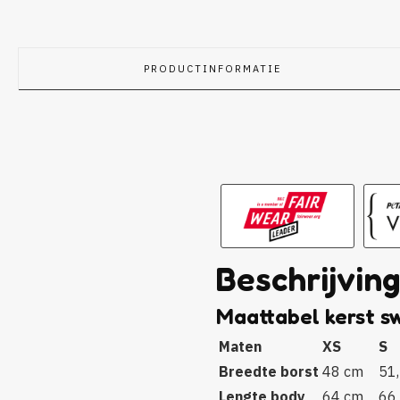
PRODUCTINFORMATIE
Beschrijvin
Maattabel kerst s
Maten
XS
S
Breedte borst
48 cm
51
Lengte body
64 cm
66