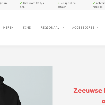
gen in
✔
Kies maat XS t/m
✔
Veilig online
✔
Achtera
4XL
betalen
mogelijk
HEREN
KIND
REGIONAAL
ACCESSOIRES
Zeeuwse K