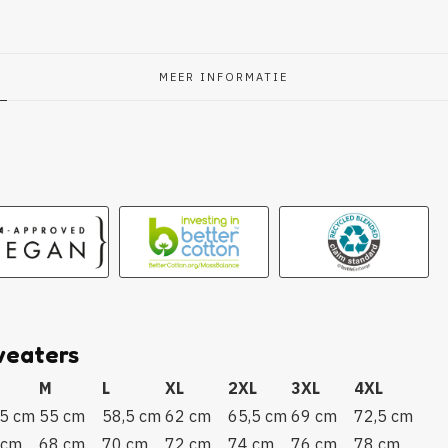
MEER INFORMATIE
g
weaters
M
L
XL
2XL
3XL
4XL
,5 cm
55 cm
58,5 cm
62 cm
65,5 cm
69 cm
72,5 cm
 cm
68 cm
70 cm
72 cm
74 cm
76 cm
78 cm