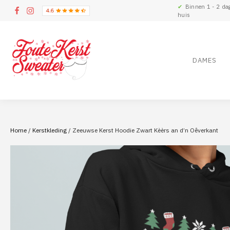
✔
Binnen 1 - 2 da
huis
DAMES
Home
/
Kerstkleding
/ Zeeuwse Kerst Hoodie Zwart Kèèrs an d’n Oêverkant