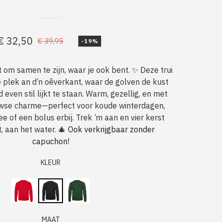
€
32,50
€
39,95
-19%
Oorspronkelijke
Huidige
prijs
prijs
 om samen te zijn, waar je ook bent. ✨ Deze trui
was:
is:
re plek an d’n oêverkant, waar de golven de kust
€ 39,95.
€ 32,50.
even stil lijkt te staan. Warm, gezellig, en met
wse charme—perfect voor koude winterdagen,
e of een bolus erbij. Trek ’m aan en vier kerst
t, aan het water. 🎄
Ook verkrijgbaar zonder
capuchon!
KLEUR
MAAT