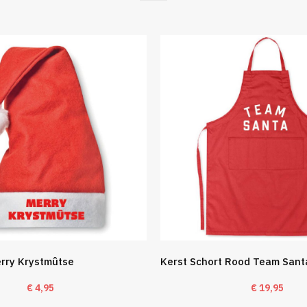
rry Krystmûtse
Kerst Schort Rood Team Sant
€
4,95
€
19,95