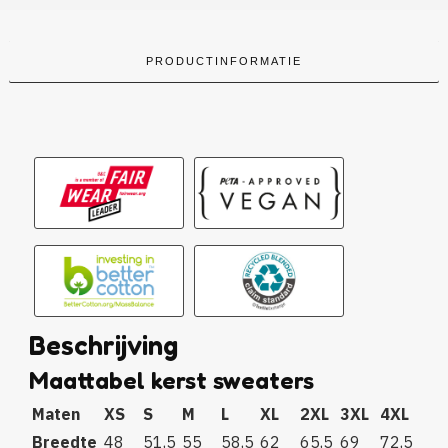
PRODUCTINFORMATIE
Beschrijving
Maattabel kerst sweaters
Maten
XS
S
M
L
XL
2XL
3XL
4XL
Breedte
48
51,5
55
58,5
62
65,5
69
72,5