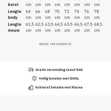
borst
cm
cm
cm
cm
cm
cm
cm
cm
Lengte
64
66
68
70
72
74
76
78
body
cm
cm
cm
cm
cm
cm
cm
cm
Lengte
61,5
62,5
63,5
64,5
65.5
66,5
67,5
68,5
mouw
cm
cm
cm
cm
cm
cm
cm
cm
MEER INFORMATIE
Gratis verzending vanaf €60
Veilig betalen met iDEAL
Achteraf betalen met Klarna