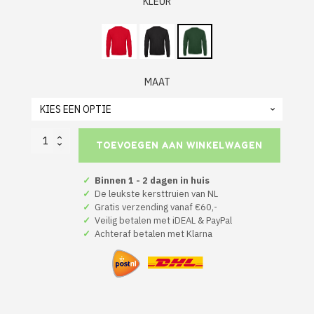
KLEUR
MAAT
Kerst
TOEVOEGEN AAN WINKELWAGEN
Trui
Groen
Ik
✓
Binnen 1 - 2 dagen in huis
Ben
✓
De leukste kersttruien van NL
Hier
✓
Gratis verzending vanaf €60,-
Omdat
✓
Veilig betalen met iDEAL & PayPal
Het
✓
Achteraf betalen met Klarna
Moet
aantal