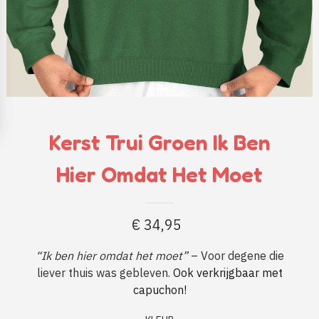
Kerst Trui Groen Ik Ben
Hier Omdat Het Moet
€
34,95
“Ik ben hier omdat het moet”
– Voor degene die
liever thuis was gebleven.
Ook verkrijgbaar met
capuchon!