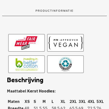
PRODUCTINFORMATIE
Beschrijving
Maattabel
Kerst Hoodies
:
Maten
XS
S
M
L
XL
2XL
3XL
4XL
5XL
Breedte
48
51,5
55
58,5
62
65,5
69
72,5
76