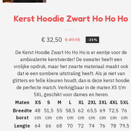
Kerst Hoodie Zwart Ho Ho Ho
€
32,50
€
49,95
-35%
Oorspronkelijke
Huidige
prijs
prijs
De Kerst Hoodie Zwart Ho Ho Ho is er eentje voor de
ambivalente kerstvierder! De sweater heeft een
was:
is:
vrolijke opdruk, maar het zwarte materiaal maakt ook
€ 49,95.
€ 32,50.
dat ie een sombere uitstraling heeft. Als je niet van
glitters en felle kleuren houdt, dan is deze kerst hoodie
de perfecte match. Verkrijgbaar in de maten XS t/m
5XL, geschikt voor dames en heren.
Maten
XS
S
M
L
XL
2XL
3XL
4XL
5XL
Breedte
48
51,5
55
58,5
62
65,5
69
72,5
76
borst
cm
cm
cm
cm
cm
cm
cm
cm
cm
Lengte
64
66
68
70
72
74
76
78
79,5