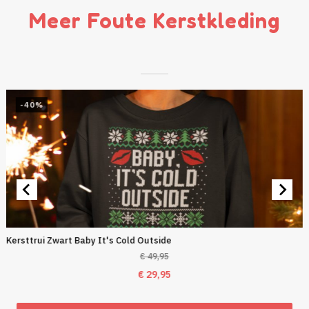
Meer Foute Kerstkleding
-40%
Kersttrui Zwart Baby It's Cold Outside
€
49,95
Oorspronkelijke
Huidige
€
29,95
prijs
prijs