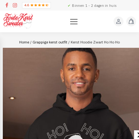
✔
Binnen 1 - 2 dagen in huis
Home
/
Grappige kerst outfit
/ Kerst Hoodie Zwart Ho Ho Ho