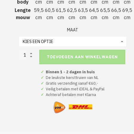
body
cm
cm
cm
cm
cm
cm
cm
cm
cm
Lengte
59,5
60,5
61,5
62,5
63,5
64,5
65,5
66,5
69,5
mouw
cm
cm
cm
cm
cm
cm
cm
cm
cm
MAAT
Kerst
TOEVOEGEN AAN WINKELWAGEN
Hoodie
Zwart
Ho
✓
Binnen 1 - 2 dagen in huis
Ho
✓
De leukste kersttruien van NL
Ho
✓
Gratis verzending vanaf €60,-
aantal
✓
Veilig betalen met iDEAL & PayPal
✓
Achteraf betalen met Klarna