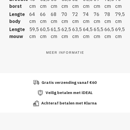
borst
cm
cm
cm
cm
cm
cm
cm
cm
cm
Lengte
64
66
68
70
72
74
76
78
79,5
body
cm
cm
cm
cm
cm
cm
cm
cm
cm
Lengte
59,5
60,5
61,5
62,5
63,5
64,5
65,5
66,5
69,5
mouw
cm
cm
cm
cm
cm
cm
cm
cm
cm
MEER INFORMATIE
Gratis verzending vanaf €60
Veilig betalen met iDEAL
Achteraf betalen met Klarna