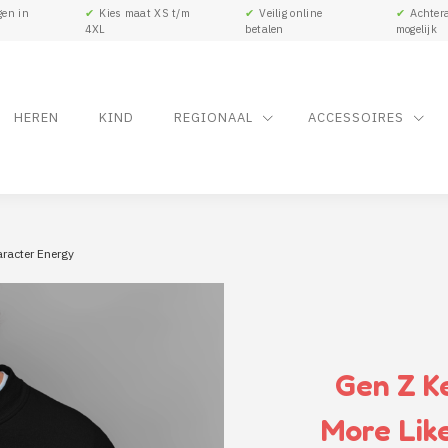
gen in
✔
Kies maat XS t/m
✔
Veilig online
✔
Achtera
4XL
betalen
mogelijk
HEREN
KIND
REGIONAAL
ACCESSOIRES
aracter Energy
Gen Z K
More Lik