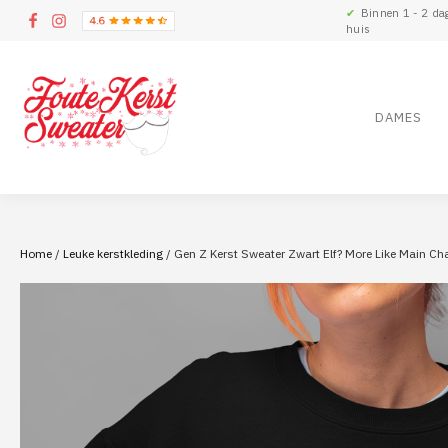
✔
Binnen 1 - 2 da
huis
DAMES
Home
/
Leuke kerstkleding
/ Gen Z Kerst Sweater Zwart Elf? More Like Main Ch