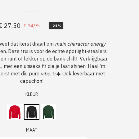
€
27,50
€
34,95
-21%
Oorspronkelijke
Huidige
prijs
prijs
weet dat kerst draait om
main character energy
was:
is:
len. Deze trui is voor de echte spotlight-stealers,
€ 34,95.
€ 27,50.
en runt of lekker op de bank chillt. Verkrijgbaar
 met een uniseks fit die je laat shinen. Haal ‘m
kerst met die pure
vibe
. ✨🎄
Ook leverbaar met
capuchon!
KLEUR
MAAT