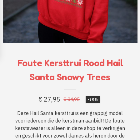
Foute Kersttrui Rood Hail
Santa Snowy Trees
€
27,95
€
34,95
-20%
Oorspronkelijke
Huidige
prijs
prijs
Deze Hail Santa kersttrui is een grappig model
voor iedereen die de kerstman aanbidt! De foute
was:
is:
kerstsweater is alleen in deze shop te verkrijgen
€ 34,95.
€ 27,95.
en geschikt voor zowel dames als heren door de