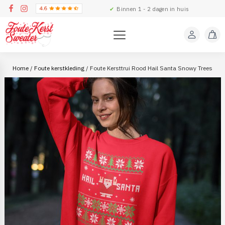
✔
Binnen 1 - 2 dagen in huis
Home
/
Foute kerstkleding
/ Foute Kersttrui Rood Hail Santa Snowy Trees