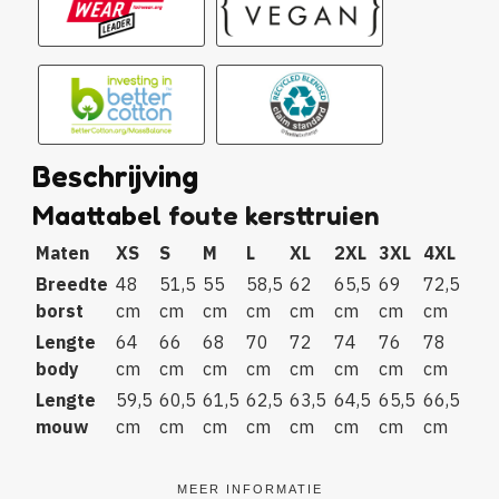
Beschrijving
Maattabel
foute kersttruien
Maten
XS
S
M
L
XL
2XL
3XL
4XL
Breedte
48
51,5
55
58,5
62
65,5
69
72,5
borst
cm
cm
cm
cm
cm
cm
cm
cm
Lengte
64
66
68
70
72
74
76
78
body
cm
cm
cm
cm
cm
cm
cm
cm
Lengte
59,5
60,5
61,5
62,5
63,5
64,5
65,5
66,5
mouw
cm
cm
cm
cm
cm
cm
cm
cm
MEER INFORMATIE