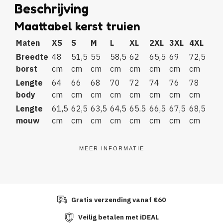
Beschrijving
Maattabel kerst truien
Maten
XS
S
M
L
XL
2XL
3XL
4XL
Breedte
48
51,5
55
58,5
62
65,5
69
72,5
borst
cm
cm
cm
cm
cm
cm
cm
cm
Lengte
64
66
68
70
72
74
76
78
body
cm
cm
cm
cm
cm
cm
cm
cm
Lengte
61,5
62,5
63,5
64,5
65.5
66,5
67,5
68,5
mouw
cm
cm
cm
cm
cm
cm
cm
cm
MEER INFORMATIE
Gratis verzending vanaf €60
Veilig betalen met iDEAL