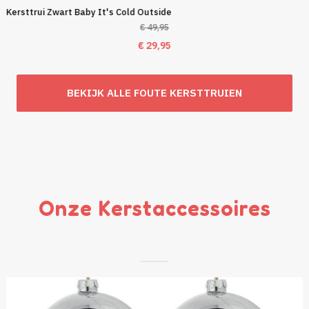
Kersttrui Zwart Baby It's Cold Outside
€
49,95
Oorspronkelijke
Huidige
€
29,95
prijs
prijs
was:
is:
BEKIJK ALLE FOUTE KERSTTRUIEN
€ 49,95.
€ 29,95.
Onze Kerstaccessoires