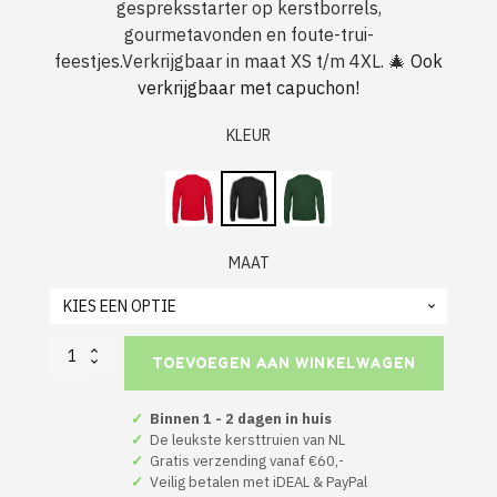
gespreksstarter op kerstborrels,
gourmetavonden en foute-trui-
feestjes.Verkrijgbaar in maat XS t/m 4XL. 🎄
Ook
verkrijgbaar met capuchon!
KLEUR
MAAT
Foute
TOEVOEGEN AAN WINKELWAGEN
Kerst
Trui
Zwart
✓
Binnen 1 - 2 dagen in huis
Jingle
✓
De leukste kersttruien van NL
My
✓
Gratis verzending vanaf €60,-
Bells
✓
Veilig betalen met iDEAL & PayPal
aantal