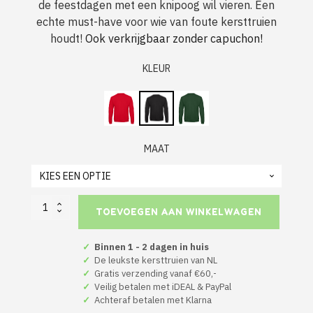
de feestdagen met een knipoog wil vieren. Een
echte must-have voor wie van foute kersttruien
houdt!
Ook verkrijgbaar zonder capuchon!
KLEUR
MAAT
Foute
TOEVOEGEN AAN WINKELWAGEN
Kerst
Hoodie
Zwart
✓
Binnen 1 - 2 dagen in huis
Merry
✓
De leukste kersttruien van NL
Crisis
✓
Gratis verzending vanaf €60,-
aantal
✓
Veilig betalen met iDEAL & PayPal
✓
Achteraf betalen met Klarna