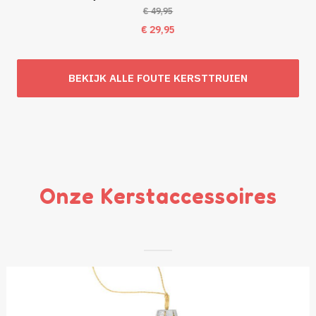
€
49,95
Oorspronkelijke
Huidige
€
29,95
prijs
prijs
was:
is:
BEKIJK ALLE FOUTE KERSTTRUIEN
€ 49,95.
€ 29,95.
Onze Kerstaccessoires