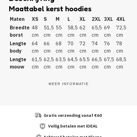
Maattabel kerst hoodies
Maten
XS
S
M
L
XL
2XL
3XL
4XL
Breedte
48
51,5
55
58,5
62
65,5
69
72,5
borst
cm
cm
cm
cm
cm
cm
cm
cm
Lengte
64
66
68
70
72
74
76
78
body
cm
cm
cm
cm
cm
cm
cm
cm
Lengte
61,5
62,5
63,5
64,5
65.5
66,5
67,5
68,5
mouw
cm
cm
cm
cm
cm
cm
cm
cm
MEER INFORMATIE
Gratis verzending vanaf €60
Veilig betalen met iDEAL