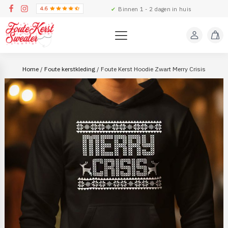
✔
Binnen 1 - 2 dagen in huis
Home
/
Foute kerstkleding
/ Foute Kerst Hoodie Zwart Merry Crisis