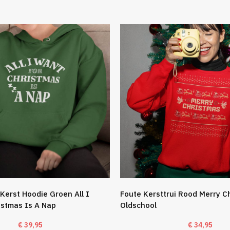
Kerst Hoodie Groen All I
Foute Kersttrui Rood Merry C
istmas Is A Nap
Oldschool
€
39,95
€
34,95