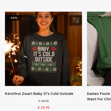
-40%
Kersttrui Zwart Baby It's Cold Outside
Dames Foute 
Want For Chr
€
49,95
Oorspronkelijke
Huidige
€
29,95