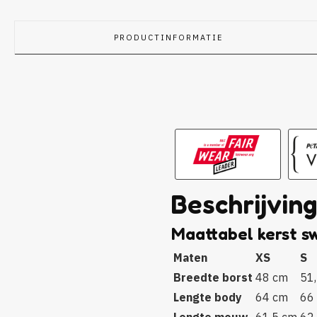
PRODUCTINFORMATIE
Beschrijvin
Maattabel kerst s
Maten
XS
S
Breedte borst
48 cm
51
Lengte body
64 cm
66
Lengte mouw
61,5 cm
62