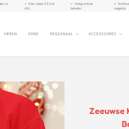
gen in
✔
Kies maat XS t/m
✔
Veilig online
✔
Achtera
4XL
betalen
mogelijk
HEREN
KIND
REGIONAAL
ACCESSOIRES
Zeeuwse K
B