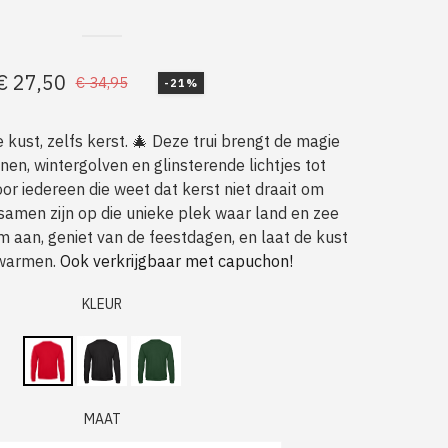
€
27,50
€
34,95
-21%
Oorspronkelijke
Huidige
prijs
prijs
 kust, zelfs kerst. 🎄 Deze trui brengt de magie
was:
is:
en, wintergolven en glinsterende lichtjes tot
€ 34,95.
€ 27,50.
oor iedereen die weet dat kerst niet draait om
amen zijn op die unieke plek waar land en zee
’m aan, geniet van de feestdagen, en laat de kust
rwarmen.
Ook verkrijgbaar met capuchon!
KLEUR
MAAT