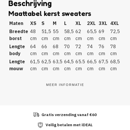
Beschrijving
Maattabel kerst sweaters
Maten
XS
S
M
L
XL
2XL
3XL
4XL
Breedte
48
51,5
55
58,5
62
65,5
69
72,5
borst
cm
cm
cm
cm
cm
cm
cm
cm
Lengte
64
66
68
70
72
74
76
78
body
cm
cm
cm
cm
cm
cm
cm
cm
Lengte
61,5
62,5
63,5
64,5
65.5
66,5
67,5
68,5
mouw
cm
cm
cm
cm
cm
cm
cm
cm
MEER INFORMATIE
Gratis verzending vanaf €60
Veilig betalen met iDEAL