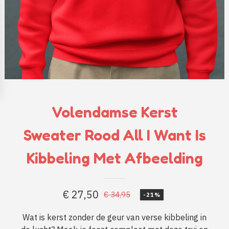
Volendamse Kerst
Sweater Rood All I Want Is
Kibbeling Met Afbeelding
€
27,50
€
34,95
-21%
Oorspronkelijke
Huidige
prijs
prijs
Wat is kerst zonder de geur van verse kibbeling in