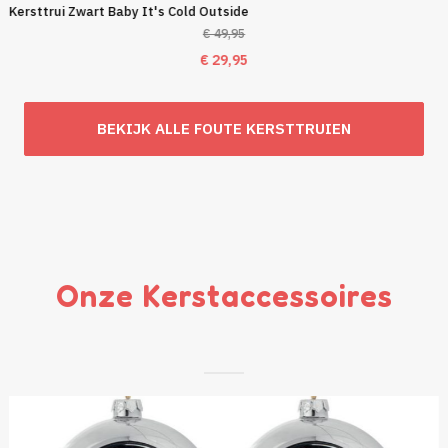
Kersttrui Zwart Baby It's Cold Outside
€
49,95
Oorspronkelijke
Huidige
€
29,95
prijs
prijs
was:
is:
BEKIJK ALLE FOUTE KERSTTRUIEN
€ 49,95.
€ 29,95.
Onze Kerstaccessoires