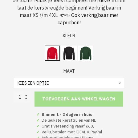
de lucht? Maak je feest compleet met deze trui en
was:
is:
laat de kerstvreugde beginnen! Verkrijgbaar in
€ 34,95.
€ 27,50.
maat XS t/m 4XL. 🐟✨
Ook verkrijgbaar met
capuchon!
KLEUR
MAAT
Volendamse
TOEVOEGEN AAN WINKELWAGEN
Kerst
Sweater
Rood
✓
Binnen 1 - 2 dagen in huis
All
✓
De leukste kersttruien van NL
I
✓
Gratis verzending vanaf €60,-
Want
✓
Veilig betalen met iDEAL & PayPal
Is
✓
Achteraf betalen met Klarna