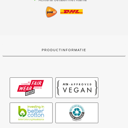
Als
De
Morgen
Is
Gekomen
aantal
PRODUCTINFORMATIE