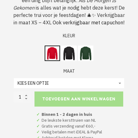
één ding blijft belangrijk:
Als De Morgen Is
was:
is:
Gekomen
is alles wat je nodig hebt deze kerst! De
€ 34,95.
€ 27,50.
perfecte trui voor je feestdagen! 🎄✨ Verkrijgbaar
in maat XS – 4XL
Ook verkrijgbaar met capuchon!
KLEUR
MAAT
Volendamse
TOEVOEGEN AAN WINKELWAGEN
Kerst
Sweater
Rood
✓
Binnen 1 - 2 dagen in huis
All
✓
De leukste kersttruien van NL
I
✓
Gratis verzending vanaf €60,-
Want
✓
Veilig betalen met iDEAL & PayPal
Is
✓
Achteraf betalen met Klarna