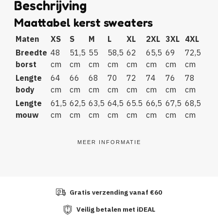
Beschrijving
Maattabel kerst sweaters
Maten
XS
S
M
L
XL
2XL
3XL
4XL
Breedte
48
51,5
55
58,5
62
65,5
69
72,5
borst
cm
cm
cm
cm
cm
cm
cm
cm
Lengte
64
66
68
70
72
74
76
78
body
cm
cm
cm
cm
cm
cm
cm
cm
Lengte
61,5
62,5
63,5
64,5
65.5
66,5
67,5
68,5
mouw
cm
cm
cm
cm
cm
cm
cm
cm
MEER INFORMATIE
Gratis verzending vanaf €60
Veilig betalen met iDEAL