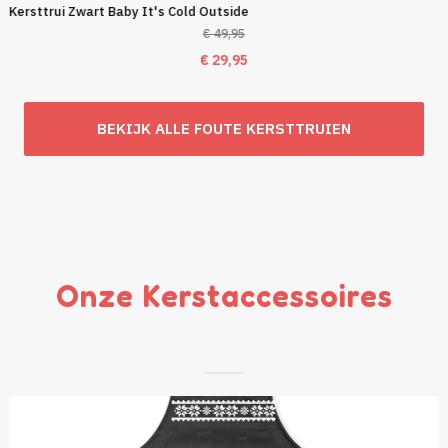
Kersttrui Zwart Baby It's Cold Outside
€
49,95
Oorspronkelijke
Huidige
€
29,95
prijs
prijs
was:
is:
BEKIJK ALLE FOUTE KERSTTRUIEN
€ 49,95.
€ 29,95.
Onze Kerstaccessoires