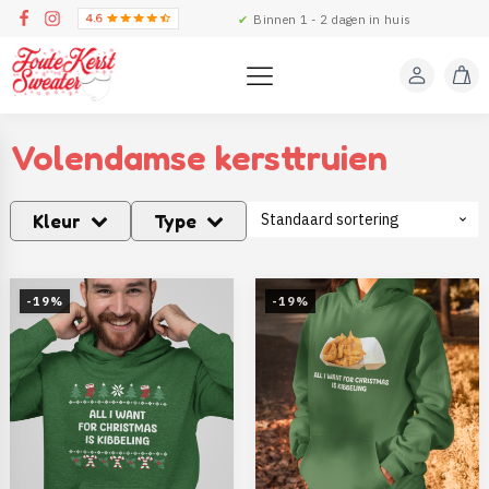
✔
Binnen 1 - 2 dagen in huis
Volendamse kersttruien
Kleur
Type
-19%
-19%