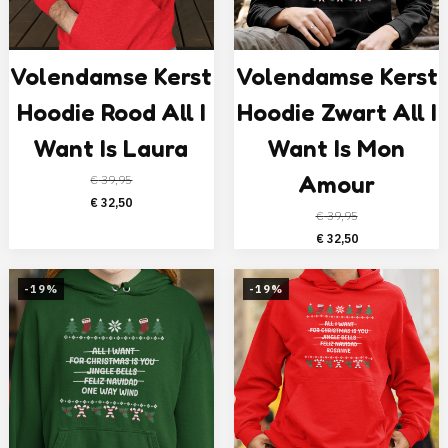
Volendamse Kerst
Volendamse Kerst
Hoodie Rood All I
Hoodie Zwart All I
Want Is Laura
Want Is Mon
Amour
€
39,95
Oorspronkelijke
Huidige
€
32,50
€
39,95
prijs
prijs
Oorspronkelijke
Huidige
€
32,50
was:
is:
prijs
prijs
€ 39,95.
€ 32,50.
was:
is:
-19%
-19%
€ 39,95.
€ 32,50.