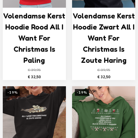
Volendamse Kerst
Volendamse Kerst
Hoodie Rood All I
Hoodie Zwart All I
Want For
Want For
Christmas Is
Christmas Is
Paling
Zoute Haring
€
39,95
€
39,95
Oorspronkelijke
Huidige
Oorspronkelijke
Huidige
€
32,50
€
32,50
prijs
prijs
prijs
prijs
was:
is:
was:
is:
-19%
-19%
€ 39,95.
€ 32,50.
€ 39,95.
€ 32,50.