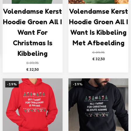
Volendamse Kerst
Volendamse Kerst
Hoodie Groen All I
Hoodie Groen All I
Want For
Want Is Kibbeling
Christmas Is
Met Afbeelding
Kibbeling
€
39,95
Oorspronkelijke
Huidige
€
32,50
€
39,95
prijs
prijs
Oorspronkelijke
Huidige
€
32,50
was:
is:
prijs
prijs
€ 39,95.
€ 32,50.
was:
is:
-19%
-19%
€ 39,95.
€ 32,50.