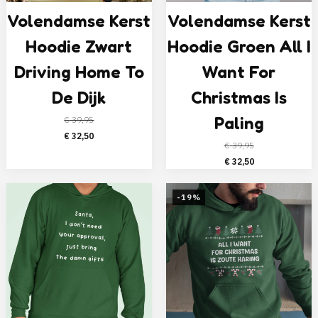
Volendamse Kerst
Volendamse Kerst
Hoodie Zwart
Hoodie Groen All I
Driving Home To
Want For
De Dijk
Christmas Is
Paling
€
39,95
Oorspronkelijke
Huidige
€
32,50
€
39,95
prijs
prijs
Oorspronkelijke
Huidige
€
32,50
was:
is:
prijs
prijs
€ 39,95.
€ 32,50.
was:
is:
-19%
€ 39,95.
€ 32,50.