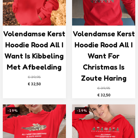
Volendamse Kerst
Volendamse Kerst
Hoodie Rood All I
Hoodie Rood All I
Want Is Kibbeling
Want For
Met Afbeelding
Christmas Is
Zoute Haring
€
39,95
Oorspronkelijke
Huidige
€
32,50
€
39,95
prijs
prijs
Oorspronkelijke
Huidige
€
32,50
was:
is:
prijs
prijs
€ 39,95.
€ 32,50.
was:
is:
-19%
-19%
€ 39,95.
€ 32,50.