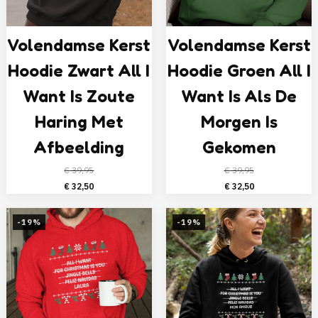
Volendamse Kerst
Volendamse Kerst
Hoodie Zwart All I
Hoodie Groen All I
Want Is Zoute
Want Is Als De
Haring Met
Morgen Is
Afbeelding
Gekomen
€
39,95
€
39,95
Oorspronkelijke
Huidige
Oorspronkelijke
Huidige
€
32,50
€
32,50
prijs
prijs
prijs
prijs
was:
is:
was:
is:
-19%
-19%
€ 39,95.
€ 32,50.
€ 39,95.
€ 32,50.