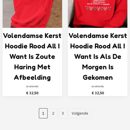
Volendamse Kerst
Volendamse Kerst
Hoodie Rood All I
Hoodie Rood All I
Want Is Zoute
Want Is Als De
Haring Met
Morgen Is
Afbeelding
Gekomen
€
39,95
€
39,95
Oorspronkelijke
Huidige
Oorspronkelijke
Huidige
€
32,50
€
32,50
prijs
prijs
prijs
prijs
was:
is:
was:
is:
€ 39,95.
€ 32,50.
€ 39,95.
€ 32,50.
1
2
3
Volgende