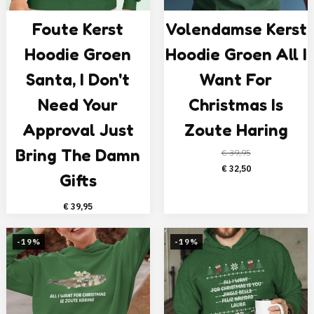
Foute Kerst
Volendamse Kerst
Hoodie Groen
Hoodie Groen All I
Santa, I Don't
Want For
Need Your
Christmas Is
Approval Just
Zoute Haring
Bring The Damn
€
39,95
Oorspronkelijke
Huidige
€
32,50
Gifts
prijs
prijs
was:
is:
€
39,95
€ 39,95.
€ 32,50.
-19%
-19%