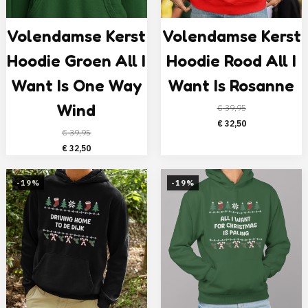
Volendamse Kerst
Volendamse Kerst
Hoodie Groen All I
Hoodie Rood All I
Want Is One Way
Want Is Rosanne
Wind
€
39,95
Oorspronkelijke
Huidige
€
32,50
€
39,95
prijs
prijs
Oorspronkelijke
Huidige
€
32,50
was:
is:
prijs
prijs
€ 39,95.
€ 32,50.
was:
is:
-19%
-19%
€ 39,95.
€ 32,50.