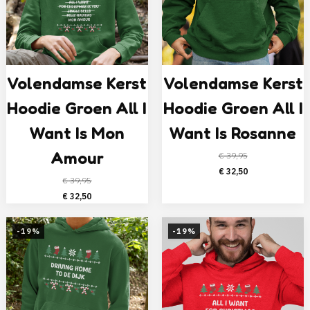
Volendamse Kerst
Volendamse Kerst
Hoodie Groen All I
Hoodie Groen All I
Want Is Mon
Want Is Rosanne
Amour
€
39,95
Oorspronkelijke
Huidige
€
32,50
€
39,95
prijs
prijs
Oorspronkelijke
Huidige
€
32,50
was:
is:
prijs
prijs
€ 39,95.
€ 32,50.
was:
is:
-19%
-19%
€ 39,95.
€ 32,50.