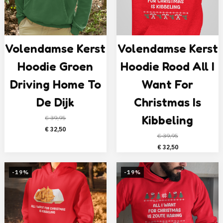
Volendamse Kerst
Volendamse Kerst
Hoodie Groen
Hoodie Rood All I
Driving Home To
Want For
De Dijk
Christmas Is
Kibbeling
€
39,95
Oorspronkelijke
Huidige
€
32,50
€
39,95
prijs
prijs
Oorspronkelijke
Huidige
€
32,50
was:
is:
prijs
prijs
€ 39,95.
€ 32,50.
was:
is:
-19%
-19%
€ 39,95.
€ 32,50.