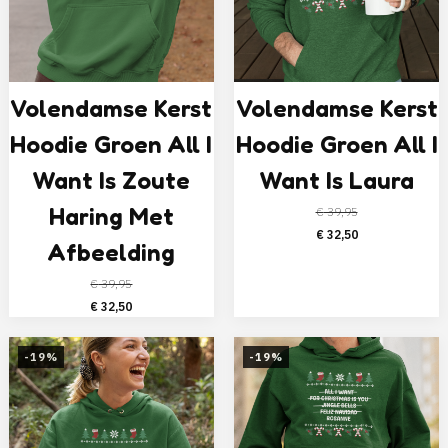
Volendamse Kerst
Volendamse Kerst
Hoodie Groen All I
Hoodie Groen All I
Want Is Zoute
Want Is Laura
Haring Met
€
39,95
Oorspronkelijke
Huidige
€
32,50
Afbeelding
prijs
prijs
was:
is:
€
39,95
Oorspronkelijke
Huidige
€ 39,95.
€ 32,50.
€
32,50
prijs
prijs
was:
is:
-19%
-19%
€ 39,95.
€ 32,50.