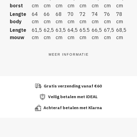
borst
cm
cm
cm
cm
cm
cm
cm
cm
Lengte
64
66
68
70
72
74
76
78
body
cm
cm
cm
cm
cm
cm
cm
cm
Lengte
61,5
62,5
63,5
64,5
65.5
66,5
67,5
68,5
mouw
cm
cm
cm
cm
cm
cm
cm
cm
MEER INFORMATIE
Gratis verzending vanaf €60
Veilig betalen met iDEAL
Achteraf betalen met Klarna