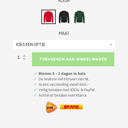
KLEUR
MAAT
Kerst
TOEVOEGEN AAN WINKELWAGEN
Hoodie
Rood
Ik
✓
Binnen 1 - 2 dagen in huis
Ben
✓
De leukste kersttruien van NL
Hier
✓
Gratis verzending vanaf €60,-
Omdat
✓
Veilig betalen met iDEAL & PayPal
Het
✓
Achteraf betalen met Klarna
Moet
aantal