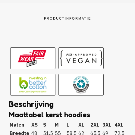
PRODUCTINFORMATIE
Beschrijving
Maattabel kerst hoodies
Maten
XS
S
M
L
XL
2XL
3XL
4XL
Breedte
48
51,5
55
58,5
62
65,5
69
72,5