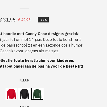
€
31,95
€
49,95
-36%
Oorspronkelijke
Huidige
prijs
prijs
st hoodie met Candy Cane design
is geschikt
was:
is:
 jaar tot en met 14 jaar. Deze foute kersttrui is
€ 49,95.
€ 31,95.
p de basisschool zit en een gezonde dosis humor
 Geschikt voor jongens als meisjes.
llectie
foute kersttruien voor kinderen
.
ttabel onderaan de pagina voor de beste fit!
KLEUR