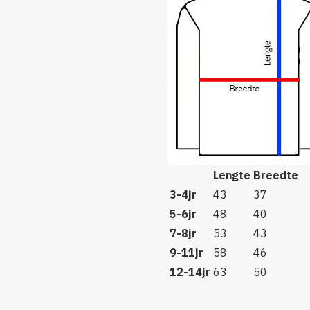
Lengte
Breedte
3-4jr
43
37
5-6jr
48
40
7-8jr
53
43
9-11jr
58
46
12-14jr
63
50