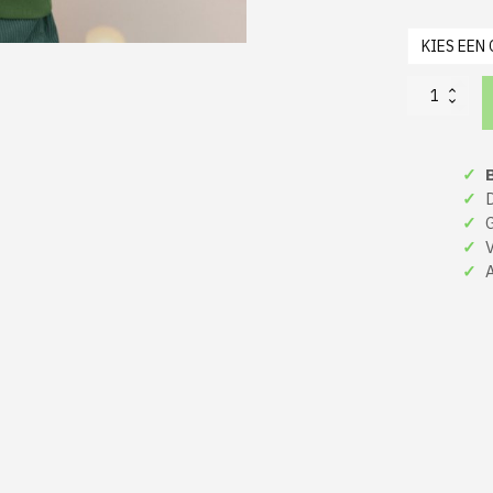
Kerst
Hoodie
Kind
Groen
✓
B
Candy
Cane
✓
De
Kersttrui
✓
Gr
aantal
✓
Ve
✓
A