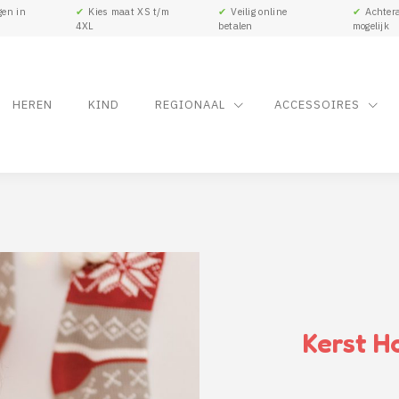
gen in
✔
Kies maat XS t/m
✔
Veilig online
✔
Achtera
4XL
betalen
mogelijk
HEREN
KIND
REGIONAAL
ACCESSOIRES
Kerst H