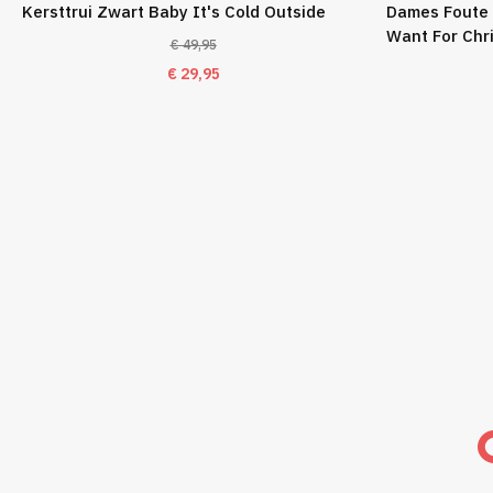
Kersttrui Zwart Baby It's Cold Outside
Dames Foute 
Want For Chr
€
49,95
Oorspronkelijke
Huidige
€
29,95
prijs
prijs
was:
is:
€ 49,95.
€ 29,95.