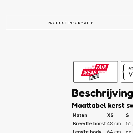
PRODUCTINFORMATIE
Beschrijvin
Maattabel kerst s
Maten
XS
S
Breedte borst
48 cm
51
Lengte body
64 cm
66