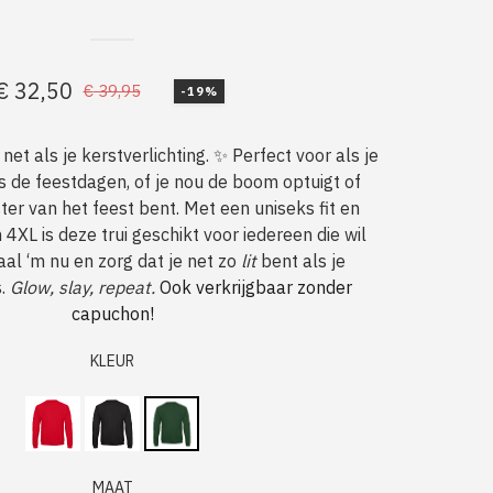
€
32,50
€
39,95
-19%
Oorspronkelijke
Huidige
prijs
prijs
, net als je kerstverlichting. ✨ Perfect voor als je
was:
is:
ns de feestdagen, of je nou de boom optuigt of
€ 39,95.
€ 32,50.
ter van het feest bent. Met een uniseks fit en
4XL is deze trui geschikt voor iedereen die wil
aal ‘m nu en zorg dat je net zo
lit
bent als je
s.
Glow, slay, repeat.
Ook verkrijgbaar zonder
capuchon!
KLEUR
MAAT