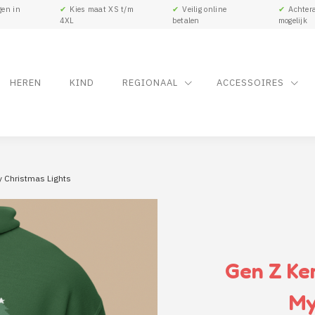
gen in
✔
Kies maat XS t/m
✔
Veilig online
✔
Achtera
4XL
betalen
mogelijk
HEREN
KIND
REGIONAAL
ACCESSOIRES
y Christmas Lights
Gen Z Ker
My