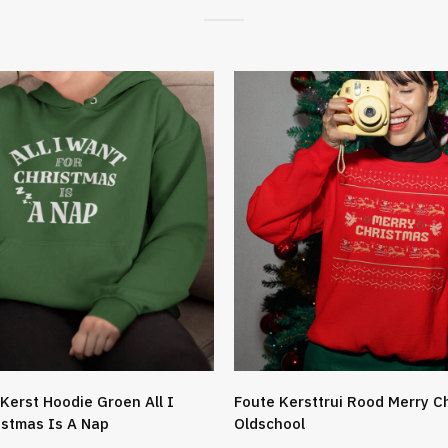
Kerst Hoodie Groen All I
Foute Kersttrui Rood Merry C
istmas Is A Nap
Oldschool