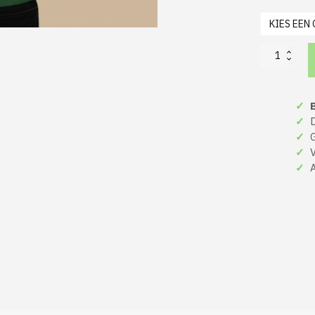
Gen
Z
Kerst
Hoodie
✓
B
Groen
Lit
✓
De
Like
✓
Gr
My
✓
Ve
Christmas
✓
A
Lights
aantal