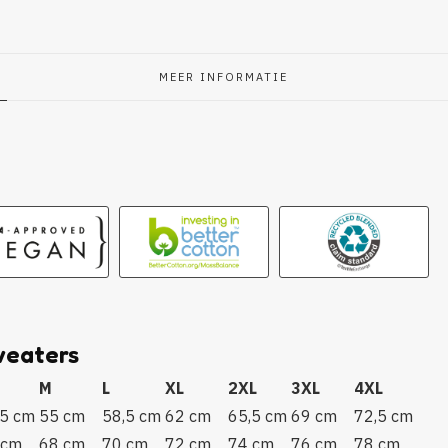
MEER INFORMATIE
g
weaters
M
L
XL
2XL
3XL
4XL
,5 cm
55 cm
58,5 cm
62 cm
65,5 cm
69 cm
72,5 cm
 cm
68 cm
70 cm
72 cm
74 cm
76 cm
78 cm