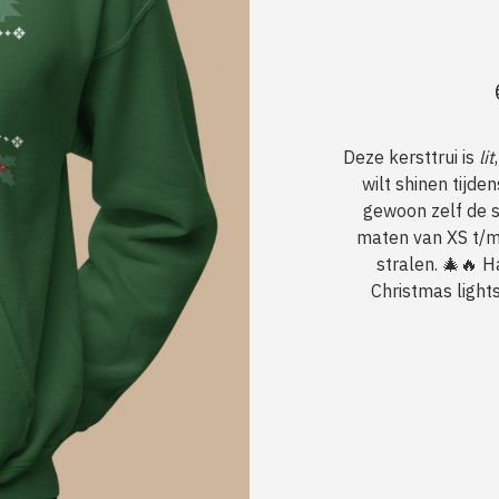
Deze kersttrui is
lit
wilt shinen tijde
gewoon zelf de s
maten van XS t/m 
stralen. 🎄🔥 H
Christmas light