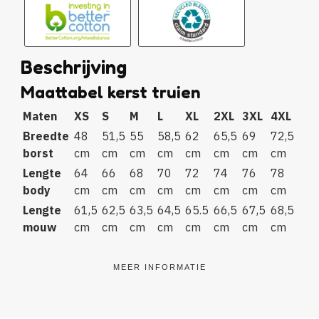
Beschrijving
Maattabel kerst truien
Maten
XS
S
M
L
XL
2XL
3XL
4XL
Breedte
48
51,5
55
58,5
62
65,5
69
72,5
borst
cm
cm
cm
cm
cm
cm
cm
cm
Lengte
64
66
68
70
72
74
76
78
body
cm
cm
cm
cm
cm
cm
cm
cm
Lengte
61,5
62,5
63,5
64,5
65.5
66,5
67,5
68,5
mouw
cm
cm
cm
cm
cm
cm
cm
cm
MEER INFORMATIE