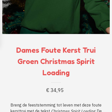
Dames Foute Kerst Trui
Groen Christmas Spirit
Loading
€
34,95
Breng de feeststemming tot leven met deze foute
kersttrui met de tekst
Christmas Spirit Loading
. De