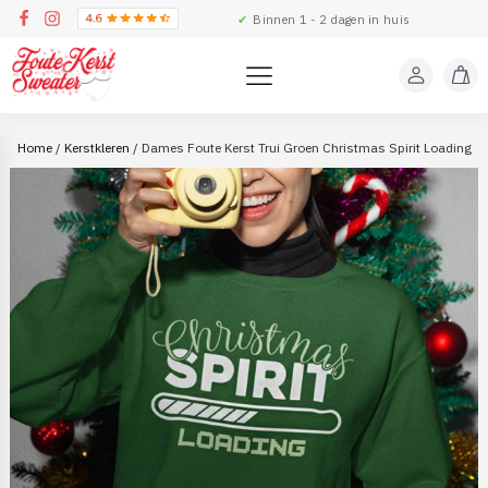
✔
Binnen 1 - 2 dagen in huis
Home
/
Kerstkleren
/ Dames Foute Kerst Trui Groen Christmas Spirit Loading