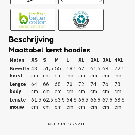
Beschrijving
Maattabel kerst hoodies
Maten
XS
S
M
L
XL
2XL
3XL
4XL
Breedte
48
51,5
55
58,5
62
65,5
69
72,5
borst
cm
cm
cm
cm
cm
cm
cm
cm
Lengte
64
66
68
70
72
74
76
78
body
cm
cm
cm
cm
cm
cm
cm
cm
Lengte
61,5
62,5
63,5
64,5
65.5
66,5
67,5
68,5
mouw
cm
cm
cm
cm
cm
cm
cm
cm
MEER INFORMATIE