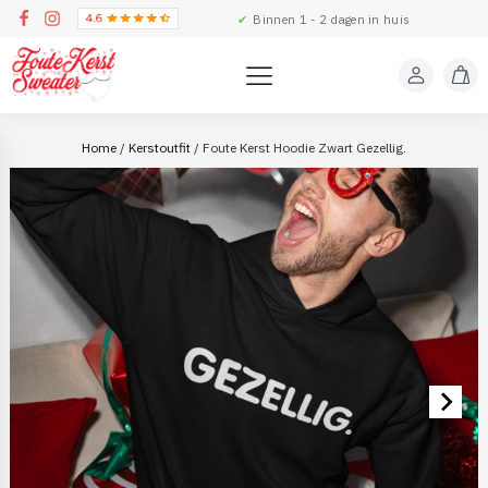
✔
Binnen 1 - 2 dagen in huis
Home
/
Kerstoutfit
/ Foute Kerst Hoodie Zwart Gezellig.