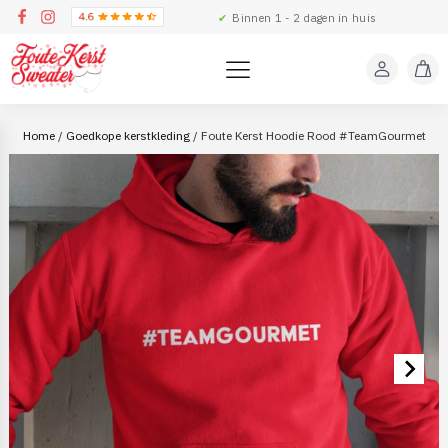
✔
Binnen 1 - 2 dagen in huis
Home
/
Goedkope kerstkleding
/ Foute Kerst Hoodie Rood #TeamGourmet