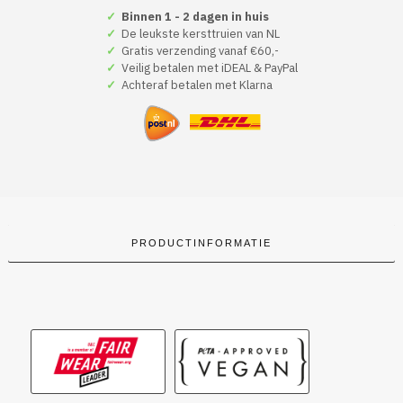
Rood
✓
Binnen 1 - 2 dagen in huis
#TeamGourmet
✓
De leukste kersttruien van NL
aantal
✓
Gratis verzending vanaf €60,-
✓
Veilig betalen met iDEAL & PayPal
✓
Achteraf betalen met Klarna
PRODUCTINFORMATIE