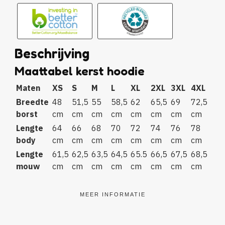
Beschrijving
Maattabel kerst hoodie
Maten
XS
S
M
L
XL
2XL
3XL
4XL
Breedte
48
51,5
55
58,5
62
65,5
69
72,5
borst
cm
cm
cm
cm
cm
cm
cm
cm
Lengte
64
66
68
70
72
74
76
78
body
cm
cm
cm
cm
cm
cm
cm
cm
Lengte
61,5
62,5
63,5
64,5
65.5
66,5
67,5
68,5
mouw
cm
cm
cm
cm
cm
cm
cm
cm
MEER INFORMATIE