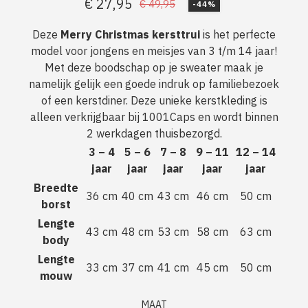
€
27,95
€
49,95
-44%
Oorspronkelijke
Huidige
prijs
prijs
Deze
Merry Christmas kersttrui
is het perfecte
model voor jongens en meisjes van 3 t/m 14 jaar!
was:
is:
Met deze boodschap op je sweater maak je
€ 49,95.
€ 27,95.
namelijk gelijk een goede indruk op familiebezoek
of een kerstdiner. Deze unieke kerstkleding is
alleen verkrijgbaar bij 1001Caps en wordt binnen
2 werkdagen thuisbezorgd.
3 – 4
5 – 6
7 – 8
9 – 11
12 – 14
jaar
jaar
jaar
jaar
jaar
Breedte
36 cm
40 cm
43 cm
46 cm
50 cm
borst
Lengte
43 cm
48 cm
53 cm
58 cm
63 cm
body
Lengte
33 cm
37 cm
41 cm
45 cm
50 cm
mouw
MAAT