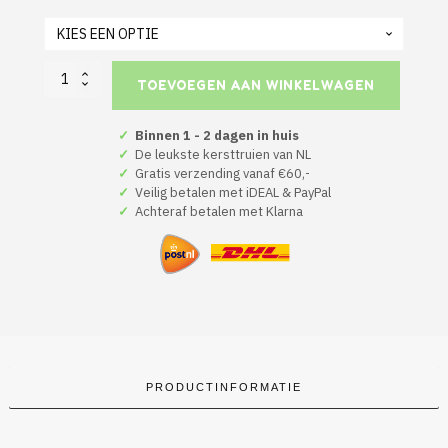
Groene
TOEVOEGEN AAN WINKELWAGEN
Kersttrui
Kind
Merry
✓
Binnen 1 - 2 dagen in huis
Christmas
✓
De leukste kersttruien van NL
Round
✓
Gratis verzending vanaf €60,-
aantal
✓
Veilig betalen met iDEAL & PayPal
✓
Achteraf betalen met Klarna
PRODUCTINFORMATIE