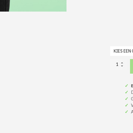
Foute
Kersttrui
Kind
Zwart
✓
B
Kerst
Rendier
✓
De
aantal
✓
Gr
✓
Ve
✓
A