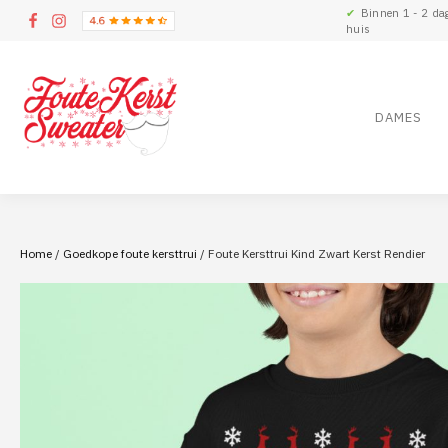
✔
Binnen 1 - 2 da
huis
DAMES
Home
/
Goedkope foute kersttrui
/ Foute Kersttrui Kind Zwart Kerst Rendier