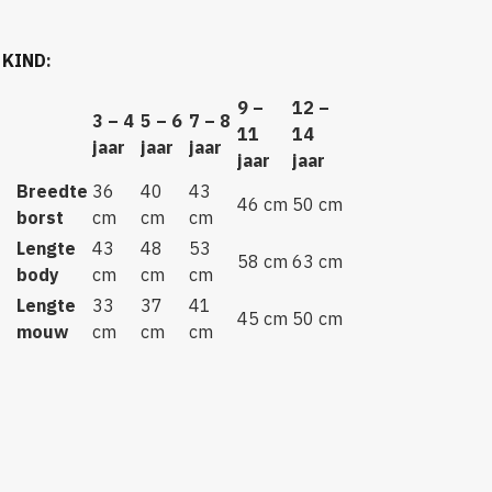
g
 KIND
:
9 –
12 –
3 – 4
5 – 6
7 – 8
11
14
jaar
jaar
jaar
jaar
jaar
Breedte
36
40
43
46 cm
50 cm
borst
cm
cm
cm
Lengte
43
48
53
58 cm
63 cm
body
cm
cm
cm
Lengte
33
37
41
45 cm
50 cm
mouw
cm
cm
cm