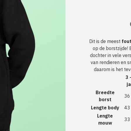
Dit is de meest
fout
op de borstzijde!
dochter in vele ver
van rendieren en s
daarom is het tev
3 
ja
Breedte
36
borst
Lengte body
43
Lengte
33
mouw