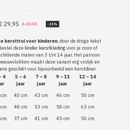
€
29,95
€
39,95
-25%
Oorspronkelijke
Huidige
prijs
prijs
e kersttrui voor kinderen
, door de droge tekst
was:
is:
 Bestel deze
kinder kerstkleding
voor je zoon of
€ 39,95.
€ 29,95.
schillende maten van 3 t/m 14 jaar. Het patroon
neeuwvlokken maakt deze variant erg vrolijk en
ens geschikt voor bijvoorbeeld een kerstdiner.
– 4
5 – 6
7 – 8
9 – 11
12 – 14
ar
jaar
jaar
jaar
jaar
 cm
40 cm
43 cm
46 cm
50 cm
 cm
48 cm
53 cm
58 cm
63 cm
 cm
37 cm
41 cm
45 cm
50 cm