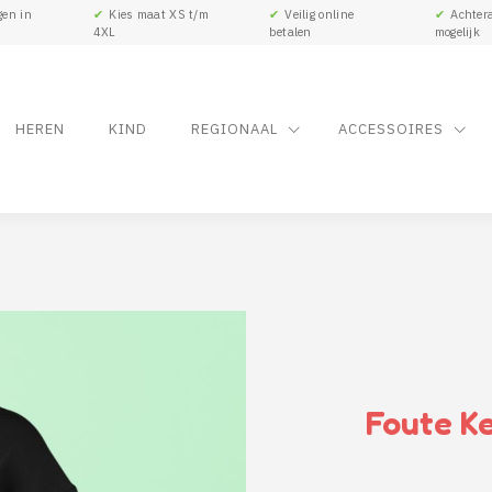
gen in
✔
Kies maat XS t/m
✔
Veilig online
✔
Achtera
4XL
betalen
mogelijk
HEREN
KIND
REGIONAAL
ACCESSOIRES
Foute Ke