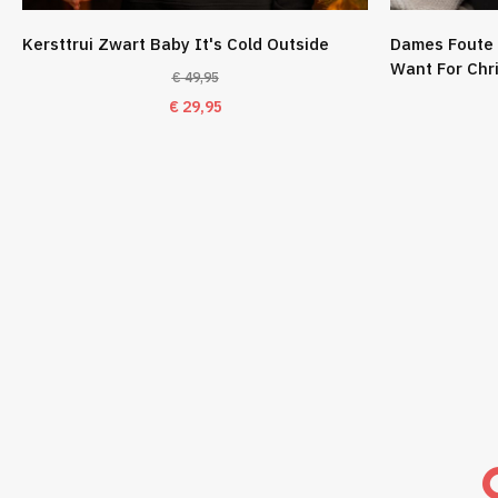
Kersttrui Zwart Baby It's Cold Outside
Dames Foute 
Want For Chr
€
49,95
Oorspronkelijke
Huidige
€
29,95
prijs
prijs
was:
is:
€ 49,95.
€ 29,95.