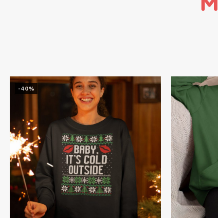
M
-40%