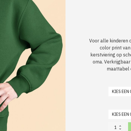
Voor alle kinderen 
color print va
kerstviering op sch
oma. Verkrijgbaar 
maattabel o
Foute