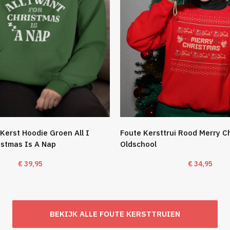
Kerst Hoodie Groen All I
Foute Kersttrui Rood Merry C
istmas Is A Nap
Oldschool
€
39,95
€
34,95
BEKIJK ALLE FOUTE KERSTTRUIEN