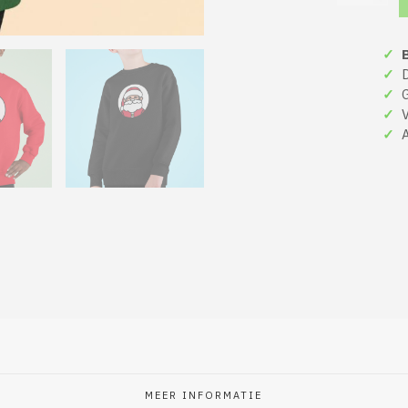
Kersttrui
Kerstman
Kind
✓
B
Groen,
Zwart
✓
De
Rood
✓
Gr
aantal
✓
Ve
✓
A
MEER INFORMATIE