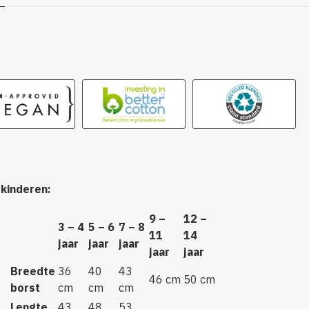
g
kinderen:
9 –
12 –
3 – 4
5 – 6
7 – 8
11
14
jaar
jaar
jaar
jaar
jaar
Breedte
36
40
43
46 cm
50 cm
borst
cm
cm
cm
Lengte
43
48
53