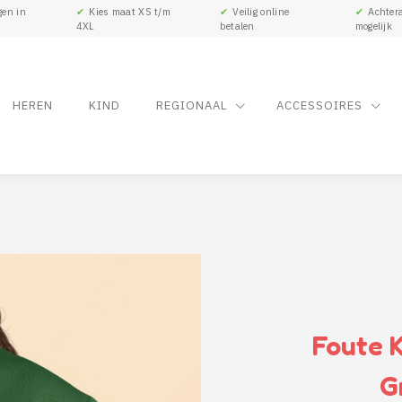
gen in
✔
Kies maat XS t/m
✔
Veilig online
✔
Achtera
4XL
betalen
mogelijk
HEREN
KIND
REGIONAAL
ACCESSOIRES
Foute K
G