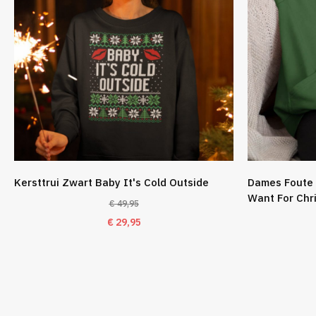
Kersttrui Zwart Baby It's Cold Outside
Dames Foute 
Want For Chr
€
49,95
Oorspronkelijke
Huidige
€
29,95
prijs
prijs
was:
is:
€ 49,95.
€ 29,95.