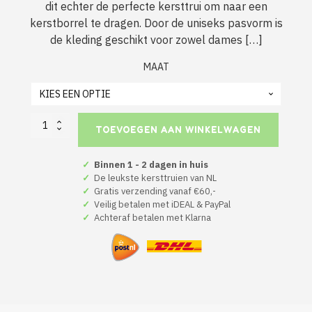
dit echter de perfecte kersttrui om naar een
kerstborrel te dragen. Door de uniseks pasvorm is
de kleding geschikt voor zowel dames […]
MAAT
Foute
TOEVOEGEN AAN WINKELWAGEN
Kersttrui
Groen
Where
✓
Binnen 1 - 2 dagen in huis
My
✓
De leukste kersttruien van NL
Ho's
✓
Gratis verzending vanaf €60,-
At
✓
Veilig betalen met iDEAL & PayPal
aantal
✓
Achteraf betalen met Klarna