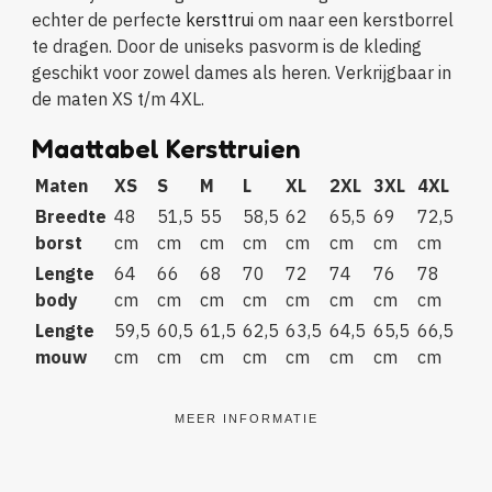
echter de perfecte
kersttrui
om naar een kerstborrel
te dragen. Door de uniseks pasvorm is de kleding
geschikt voor zowel dames als heren. Verkrijgbaar in
de maten XS t/m 4XL.
Maattabel Kersttruien
Maten
XS
S
M
L
XL
2XL
3XL
4XL
Breedte
48
51,5
55
58,5
62
65,5
69
72,5
borst
cm
cm
cm
cm
cm
cm
cm
cm
Lengte
64
66
68
70
72
74
76
78
body
cm
cm
cm
cm
cm
cm
cm
cm
Lengte
59,5
60,5
61,5
62,5
63,5
64,5
65,5
66,5
mouw
cm
cm
cm
cm
cm
cm
cm
cm
MEER INFORMATIE