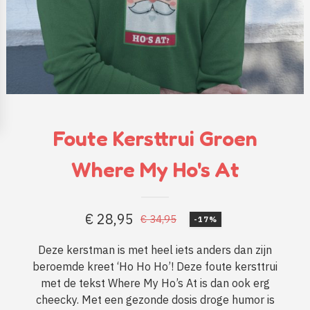
Foute Kersttrui Groen
Where My Ho's At
€
28,95
€
34,95
-17%
Oorspronkelijke
Huidige
prijs
prijs
Deze kerstman is met heel iets anders dan zijn
beroemde kreet ‘Ho Ho Ho’! Deze foute kersttrui
was:
is:
met de tekst Where My Ho’s At is dan ook erg
€ 34,95.
€ 28,95.
cheecky. Met een gezonde dosis droge humor is