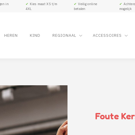
gen in
✔
Kies maat XS t/m
✔
Veilig online
✔
Achtera
4XL
betalen
mogelijk
HEREN
KIND
REGIONAAL
ACCESSOIRES
Foute Ker