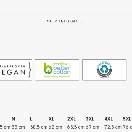
MEER INFORMATIE
g
M
L
XL
2XL
3XL
4XL
5XL
,5 cm
55 cm
58,5 cm
62 cm
65,5 cm
69 cm
72,5 cm
76 