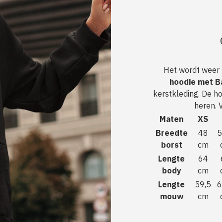
Het wordt weer
hoodie met Ba
kerstkleding. De h
heren. 
Maten
XS
Breedte
48
5
borst
cm
Lengte
64
body
cm
Lengte
59,5
6
mouw
cm