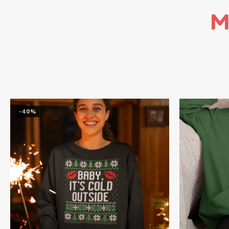
M
-40%