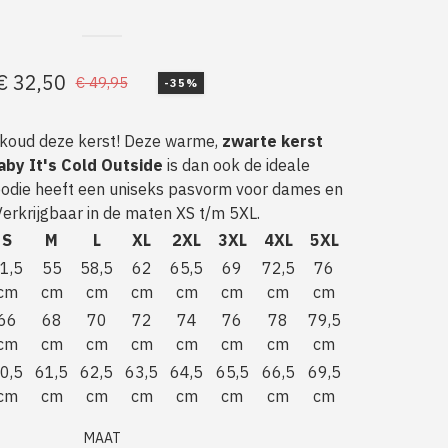
€
32,50
€
49,95
-35%
Oorspronkelijke
Huidige
prijs
prijs
 koud deze kerst! Deze warme,
zwarte kerst
was:
is:
by It's Cold Outside
is dan ook de ideale
€ 49,95.
€ 32,50.
oodie heeft een uniseks pasvorm voor dames en
Verkrijgbaar in de maten XS t/m 5XL.
S
M
L
XL
2XL
3XL
4XL
5XL
1,5
55
58,5
62
65,5
69
72,5
76
cm
cm
cm
cm
cm
cm
cm
cm
66
68
70
72
74
76
78
79,5
cm
cm
cm
cm
cm
cm
cm
cm
0,5
61,5
62,5
63,5
64,5
65,5
66,5
69,5
cm
cm
cm
cm
cm
cm
cm
cm
MAAT