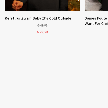
Kersttrui Zwart Baby It's Cold Outside
Dames Foute 
Want For Chr
€
49,95
Oorspronkelijke
Huidige
€
29,95
prijs
prijs
was:
is:
€ 49,95.
€ 29,95.