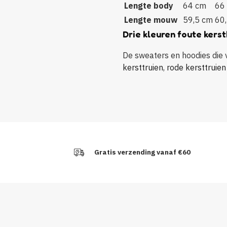
Lengte body
64 cm
66
Lengte mouw
59,5 cm
60
Drie kleuren foute kerst
De sweaters en hoodies die vo
kersttruien
,
rode kersttruien
Gratis verzending vanaf €60