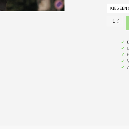
Foute
Kerst
Hoodie
Zwart
✓
B
Baby
It's
✓
De
Cold
✓
Gr
Outside
✓
Ve
aantal
✓
A