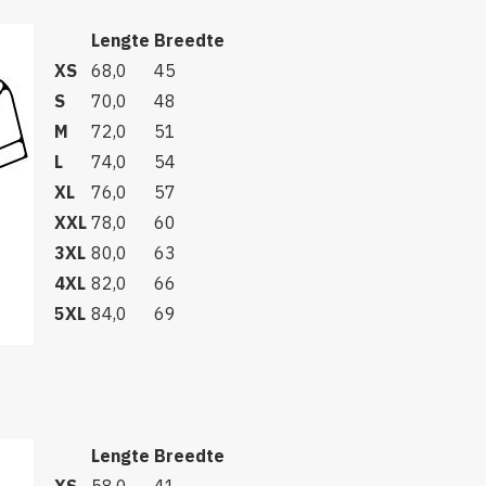
Lengte
Breedte
XS
68,0
45
S
70,0
48
M
72,0
51
L
74,0
54
XL
76,0
57
XXL
78,0
60
3XL
80,0
63
4XL
82,0
66
5XL
84,0
69
Lengte
Breedte
XS
58,0
41