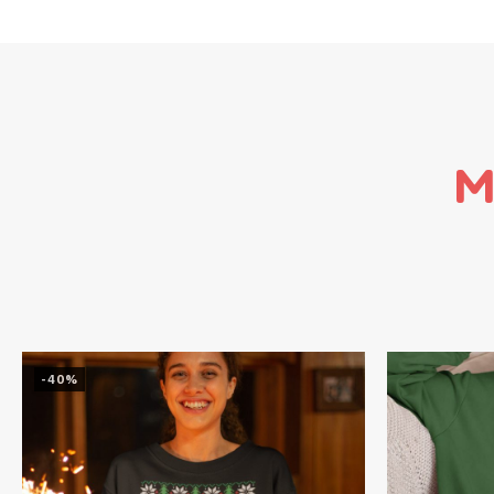
M
-40%