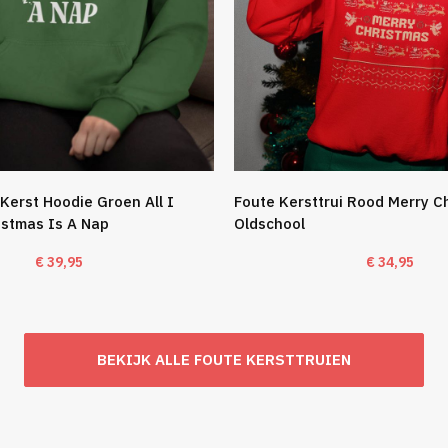
Kerst Hoodie Groen All I
Foute Kersttrui Rood Merry C
istmas Is A Nap
Oldschool
€
39,95
€
34,95
BEKIJK ALLE FOUTE KERSTTRUIEN