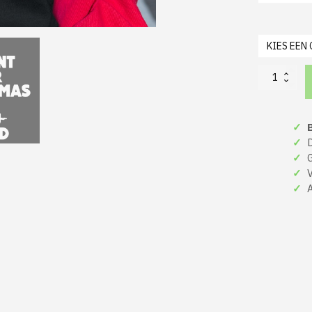
All
I
Want
For
✓
B
Christmas
Is
✓
De
Food
✓
Gr
Foute
✓
Ve
Kerst
✓
A
T-
shirt
Rood,
Zwart,
Groen
aantal