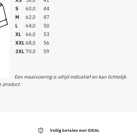
S
60,0
44
M
62,0
47
L
64,0
50
XL
66,0
53
XXL
68,0
56
3XL
70,0
59
Een maatvoering is altijd indicatief en kan lichtelijk
e product.
Veilig betalen met iDEAL