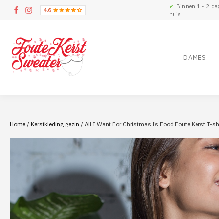
✔
Binnen 1 - 2 da
huis
DAMES
Home
/
Kerstkleding gezin
/ All I Want For Christmas Is Food Foute Kerst T-sh