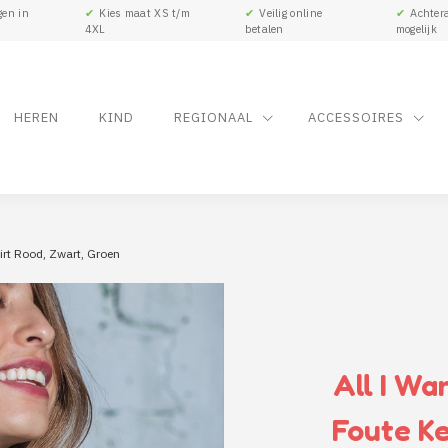
gen in
✔
Kies maat XS t/m
✔
Veilig online
✔
Achtera
4XL
betalen
mogelijk
HEREN
KIND
REGIONAAL
ACCESSOIRES
irt Rood, Zwart, Groen
All I Wa
Foute Ke