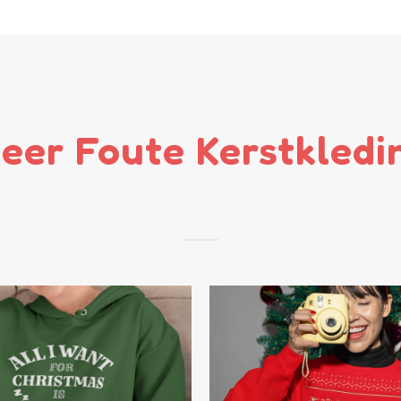
eer Foute Kerstkledi