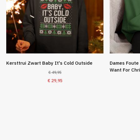
Kersttrui Zwart Baby It's Cold Outside
Dames Foute 
Want For Chr
€
49,95
Oorspronkelijke
Huidige
€
29,95
prijs
prijs
was:
is:
€ 49,95.
€ 29,95.