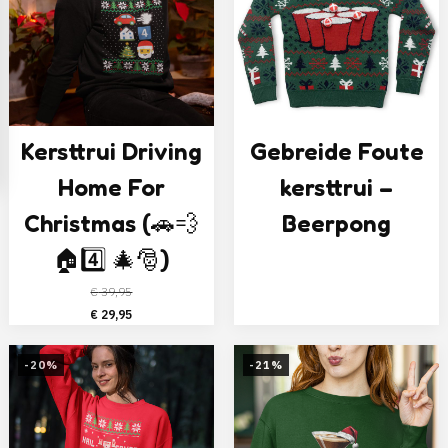
Kersttrui Driving
Gebreide Foute
Home For
kersttrui –
Christmas (🚗💨
Beerpong
🏠4️⃣ 🎄🎅)
€
39,95
Oorspronkelijke
Huidige
€
29,95
prijs
prijs
was:
is:
-20%
-21%
€ 39,95.
€ 29,95.