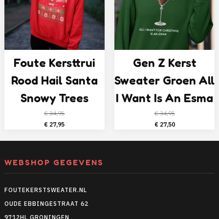
Foute Kersttrui
Gen Z Kerst
Rood Hail Santa
Sweater Groen All
Snowy Trees
I Want Is An Esma
€
34,95
€
34,95
Oorspronkelijke
Huidige
Oorspronkelijke
Huidige
€
27,95
€
27,50
prijs
prijs
prijs
prijs
was:
is:
was:
is:
€ 34,95.
€ 27,95.
€ 34,95.
€ 27,50.
WEBSHOP GEGEVENS
FOUTEKERSTSWEATER.NL
OUDE EBBINGESTRAAT 62
9712HL GRONINGEN