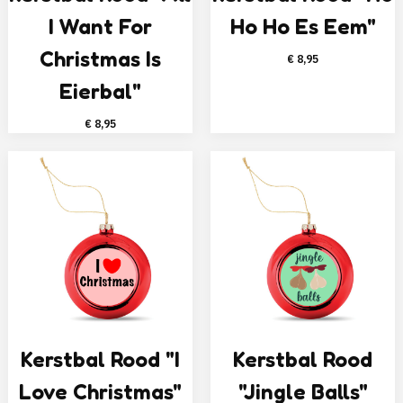
I Want For
Ho Ho Es Eem"
Christmas Is
€
8,95
Eierbal"
€
8,95
Kerstbal Rood "I
Kerstbal Rood
Love Christmas"
"Jingle Balls"