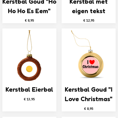
Kerstbal Goud "Ho
Kerstbal met
Ho Ho Es Eem"
eigen tekst
€
8,95
€
12,95
Kerstbal Eierbal
Kerstbal Goud "I
Love Christmas"
€
13,95
€
8,95