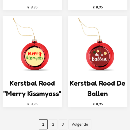
€
8,95
€
8,95
Kerstbal Rood
Kerstbal Rood De
"Merry Kissmyass"
Ballen
€
8,95
€
8,95
1
2
3
Volgende