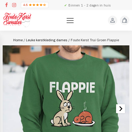
✔
Binnen 1 - 2 dagen in huis
Home
/
Leuke kerstkleding dames
/ Foute Kerst Trui Groen Flappie