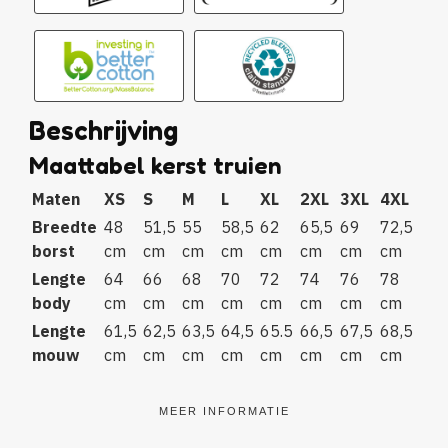
Beschrijving
Maattabel kerst truien
Maten
XS
S
M
L
XL
2XL
3XL
4XL
Breedte
48
51,5
55
58,5
62
65,5
69
72,5
borst
cm
cm
cm
cm
cm
cm
cm
cm
Lengte
64
66
68
70
72
74
76
78
body
cm
cm
cm
cm
cm
cm
cm
cm
Lengte
61,5
62,5
63,5
64,5
65.5
66,5
67,5
68,5
mouw
cm
cm
cm
cm
cm
cm
cm
cm
MEER INFORMATIE