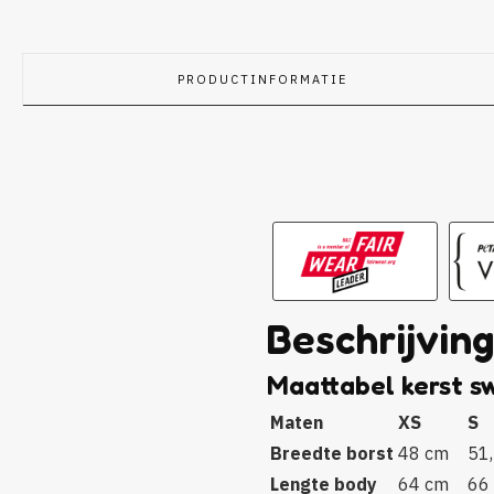
PRODUCTINFORMATIE
Beschrijvin
Maattabel kerst s
Maten
XS
S
Breedte borst
48 cm
51
Lengte body
64 cm
66