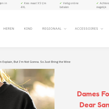
gen in
✔
Kies maat XS t/m
✔
Veilig online
✔
Achtera
4XL
betalen
mogelijk
HEREN
KIND
REGIONAAL
ACCESSOIRES
 Explain, But I’m Not Gonna. So Just Bring the Wine
Dames Fo
Dear Sant