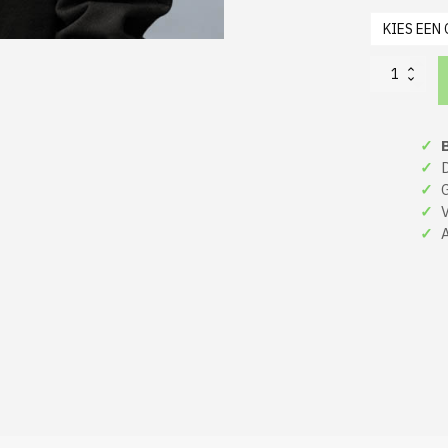
Dames
Foute
Kerst
Sweater
✓
B
Zwart
Dear
✓
De
Santa,
✓
Gr
I
✓
Ve
Can
✓
A
Explain,
But
I’m
Not
Gonna.
So
Just
Bring
the
Wine
aantal