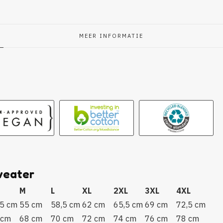
MEER INFORMATIE
g
weater
M
L
XL
2XL
3XL
4XL
,5 cm
55 cm
58,5 cm
62 cm
65,5 cm
69 cm
72,5 cm
 cm
68 cm
70 cm
72 cm
74 cm
76 cm
78 cm