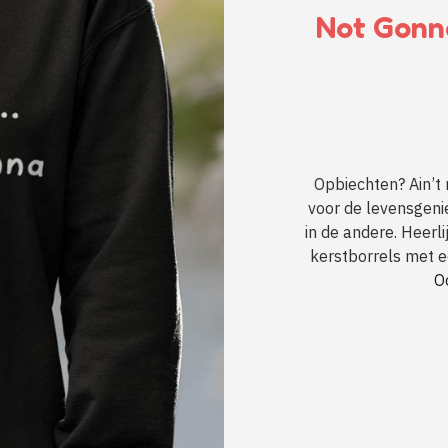
Not Gonna
Opbiechten? Ain’t 
voor de levensgenie
in de andere. Heerl
kerstborrels met e
O